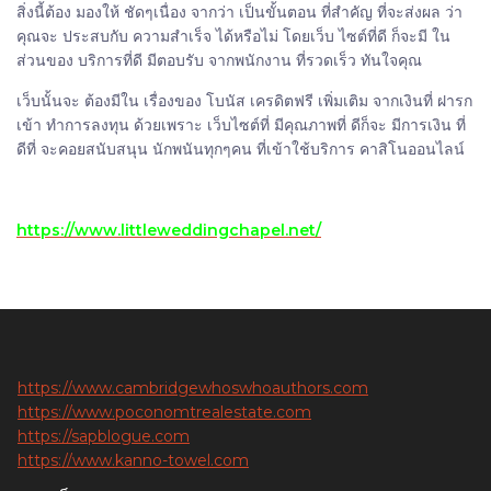
สิ่งนี้ต้อง มองให้ ชัดๆเนื่อง จากว่า เป็นขั้นตอน ที่สำคัญ ที่จะส่งผล ว่า
คุณจะ ประสบกับ ความสำเร็จ ได้หรือไม่ โดยเว็บ ไซต์ที่ดี ก็จะมี ใน
ส่วนของ บริการที่ดี มีตอบรับ จากพนักงาน ที่รวดเร็ว ทันใจคุณ
เว็บนั้นจะ ต้องมีใน เรื่องของ โบนัส เครดิตฟรี เพิ่มเติม จากเงินที่ ฝารก
เข้า ทำการลงทุน ด้วยเพราะ เว็บไซต์ที่ มีคุณภาพที่ ดีก็จะ มีการเงิน ที่
ดีที่ จะคอยสนับสนุน นักพนันทุกๆคน ที่เข้าใช้บริการ คาสิโนออนไลน์
https://www.littleweddingchapel.net/
https://www.cambridgewhoswhoauthors.com
https://www.poconomtrealestate.com
https://sapblogue.com
https://www.kanno-towel.com