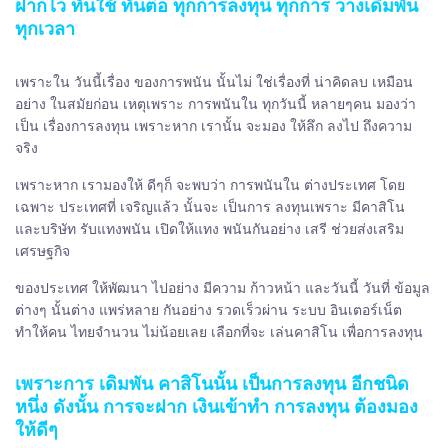
ฝากไว ทันใช้ ทันต่อ ทุกการลงทุน ทุกการ วางเดิมพัน
ทุกเวลา
เพราะใน วันนี้เรื่อง ของการพนัน นั้นไม่ ใช่เรื่องที่ น่าคิดลบ เหมือน
อย่าง ในสมัยก่อน เหตุเพราะ การพนันใน ทุกวันนี้ หลายๆคน มองว่า
เป็น เรื่องการลงทุน เพราะหาก เรานั้น จะมอง ให้ลึก ลงไป ถึงความ
จริง
เพราะหาก เรามองให้ ดีๆก็ จะพบว่า การพนันใน ต่างประเทศ โดย
เฉพาะ ประเทศที่ เจริญแล้ว นั้นจะ เป็นการ ลงทุนเพราะ มีคาสิโน
และบริษัท รับแทงพนัน เปิดให้แทง พนันกันอย่าง เสรี ช่วยส่งเสริม
เศรษฐกิจ
ของประเทศ ให้พัฒนา ไปอย่าง มีความ ก้าวหน้า และวันนี้ วันที่ ข้อมูล
ต่างๆ นั้นต่าง แพร่หลาย กันอย่าง รวดเร็วผ่าน ระบบ อินเตอร์เน็ต
ทำให้คน ไทยจำนวน ไม่น้อยเลย เลือกที่จะ เล่นคาสิโน เพื่อการลงทุน
เพราะการ เดิมพัน คาสิโนนั้น เป็นการลงทุน อีกชนิด
หนึ่ง ดังนั้น การจะฝาก เงินเข้าทำ การลงทุน ต้องมอง
ให้ดีๆ