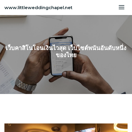
Skip
www.littleweddingchapel.net
to
content
เว็บคาสิโนโอนเงินไวสุด เว็บไซต์พนันอันดับหนึ่ง
ของไทย