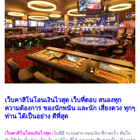
เว็บคาสิโนโอนเงินไวสุด เว็บที่ตอบ สนองทุก
ความต้องการ ของนักพนัน และนัก เสี่ยงดวง ทุกๆ
ท่าน ได้เป็นอย่าง ดีที่สุด
เว็บคาสิโนโอนเงินไวสุด
เว็บที่มี ระบบฝาก ถอนเงิน ที่รวดเร็ว ทันใจ