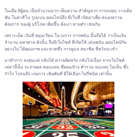
ในเมื่อ มีผู้คน เป็นจำนวนมาก เห็นความ สำคัญจาก การลงทุน วางเดิม
พัน ในคาสิโน รูปแบบ ออนไลน์จึง มีเว็บที่ เปิดมาเพื่อ สนองความ
ต้องการ ของผู้ บริโภค เพิ่มขึ้น ดั่งเงา ตามตัว เช่นกัน
เพราะเม็ด เงินที่ หมุนเวียน ในวงการ การพนัน นั้นถือได้ ว่าเป็นเงิน
จำนวน มหาศาล ดังนั้น จึงมีเว็บไซต์ ที่เปิดให้ เล่นพนัน ออนไลน์กัน
อย่างไม่ ได้คุณภาพ และขาดซึ่ง การดูแล สมาชิค ที่หวังจะเข้า
มาทำการ ลงทุนแต่ กลับได้ ความผิดหวัง กลับไปเนื่อง จากเว็บไซต์
เหล่านี้นั้น จะจ่ายผล ตอบแทน ที่ค่อนข้าง ต่ำรวม จนแทบ ไม่เห็น ซึ่ง
กำไร ไปจนถึง เกมการ เดิมพันที่ มีให้เลือก ไม่กี่ชนิด เท่านั้น