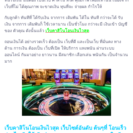
ทันใช้เงิน นั้นต้อง เป็นเว็บ คาสิโน ที่ได้ คุณภาพ เพียงเท่านั้น เนื่องจาก
เว็บที่ไม่ ได้คุณภาพ จะขาดเงิน ทุนที่จะ จ่ายผล กำไรให้
กับลูกค้า ทันทีที่ ได้รับเงิน จากการ เดิมพัน ได้ใน ทันที กว่าจะได้ รับ
เงิน จากการ เดิมพันก็ ใช้เวลานาน เป็นชั่วโมง กว่าจะมี เงินเข้า บัญชี
ของ ตัวคุณ ดังนั้นแล้ว
เว็บคาสิโนโอนเงินไวสุด
ถอนเงินได้ อย่างรวดเร็ว ต้องเป็น เว็บที่ดี และเป็นเว็บ ที่มั่นคง ทาง
ด้าน การเงิน ต้องเป็น เว็บที่เปิด ให้บริการ แทงพนัน ผ่านระบบ
ออนไลน์ กันมาอย่าง ยาวนาน มีสมาชิก เลือกเล่น พนันกัน เป็นจำนวน
มาก
เว็บคาสิโนโอนเงินไวสุด เว็บไซต์อันดับ ต้นๆที่ โอนเร็ว