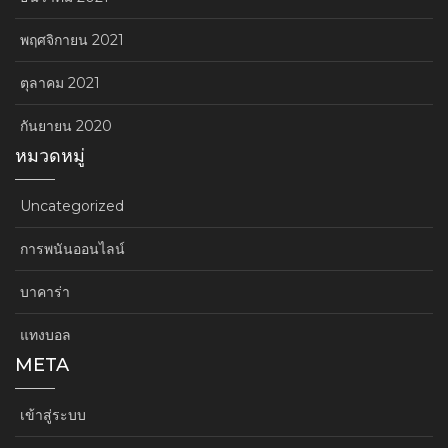
พฤศจิกายน 2021
ตุลาคม 2021
กันยายน 2020
หมวดหมู่
Uncategorized
การพนันออนไลน์
บาคาร่า
แทงบอล
META
เข้าสู่ระบบ