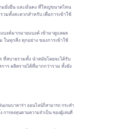
ามยั่งยืน และมั่นคง ที่ใหญ่ขนาดไหน
 รวมทั้งสะดวกสำหรับ เพื่อการเข้าใช้
งมี แบงค์มากมายแบงค์ เข้ามาดูแลผล
ในทุกสิ่ง ทุกอย่าง ของการเข้าใช้
 ที่สบายรวมทั้ง นำสมัยโดยจะได้รับ
ร ผลิตรายได้ที่มากกว่ารวม ทั้งยัง
รเล่นเกมบาคาร่า ออนไลน์ก็สามารถ กระทำ
้ง การลงทุนตามความจำเป็น ของผู้เล่นที่