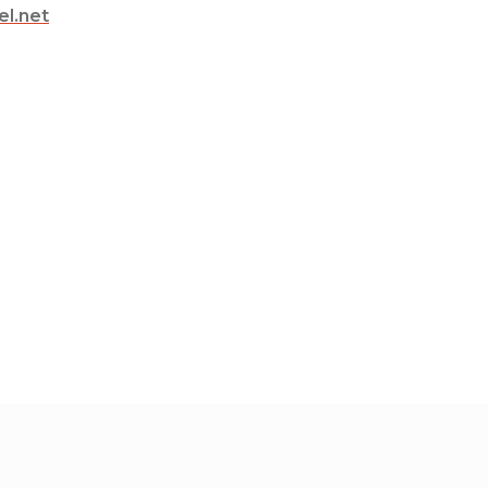
el.net