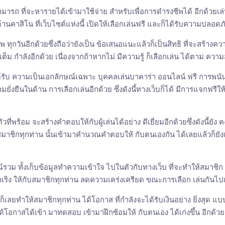
ามารถ ที่จะหารายได้เข้ามาใช้จ่าย สำหรับเพื่อการดำรงชีพได้ อีกด้วยเล
้านคาสิโน ที่เว็บไซต์แห่งนี้ เปิดให้เลือกเล่นฟรี และก็ได้รับความปลอดภ
 ทุกวันอีกด้วยซึ่งถือว่ายังเป็น ข้อเสนอแนะแล้วก็เป็นสิทธิ ที่จะสร้างคว
ม กำลังอีกด้วย เนื่องจากถ้าหากไม่ มีความรู้ ก็เลือกเล่น ได้ตาม ความ
ด้รับ ความเป็นเอกลักษณ์เฉพาะ บุคคลเล่นบาคาร่า ออนไลน์ ฟรี การพนันไ
มยั่งยืนในด้าน การเลือกเล่นอีกด้วย ซึ่งดังนี้ทางเว็บก็ได้ มีการแจกฟรีใ
พร้อม จะสร้างคำตอบให้กับผู้เล่นได้อย่าง ดีเยี่ยมอีกด้วยซึ่งดังนี้ยัง 
าชิกทุกท่าน นั้นเข้ามาคำนวณคำตอบให้ กับตนเองกัน ได้เลยแล้วก็ยังเอ
รวม ทั้งเก็บข้อมูลทำความเข้าใจ ไปในตัวกับทางเว็บ ที่จะทำให้สมาชิก
่าเริง ให้กับสมาชิกทุกท่าน ลดความเคร่งเครียด ขณะการเลือก เล่นกันไป
์ ก็เลยทำให้สมาชิกทุกท่าน ได้โอกาส ที่กำลังจะได้รับเงินอย่าง ยิ่งสุด แ
ได้โอกาสได้เข้า มาทดสอบ เข้ามาฝึกซ้อมให้ กับตนเอง ได้เก่งขึ้น อีกด้วย