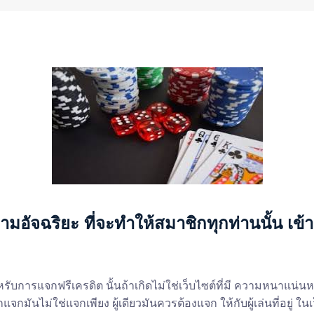
ามอัจฉริยะ ที่จะทำให้สมาชิกทุกท่านนั้น เ
รับการแจกฟรีเครดิต นั้นถ้าเกิดไม่ใช่เว็บไซต์ที่มี ความหนาแน่
กแจกมันไม่ใช่แจกเพียง ผู้เดียวมันควรต้องแจก ให้กับผู้เล่นที่อยู่ ใ