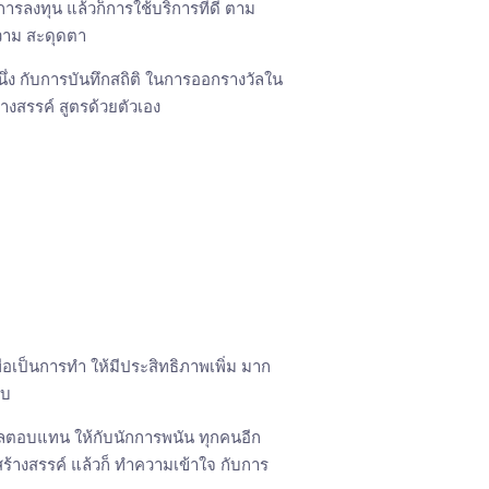
ารลงทุน แล้วก็การใช้บริการที่ดี ตาม
วาม สะดุดตา
หนึ่ง กับการบันทึกสถิติ ในการออกรางวัลใน
างสรรค์ สูตรด้วยตัวเอง
ื่อเป็นการทำ ให้มีประสิทธิภาพเพิ่ม มาก
อบ
 ผลตอบแทน ให้กับนักการพนัน ทุกคนอีก
สร้างสรรค์ แล้วก็ ทำความเข้าใจ กับการ