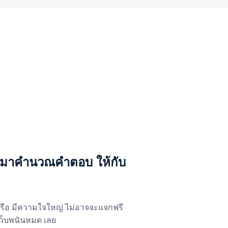
ข้ามาคำนวณคำตอบ ให้กับ
นหรือ มีความใจใหญ่ ไม่อาจจะแจกฟรี
นเว็บพนันหมด เลย