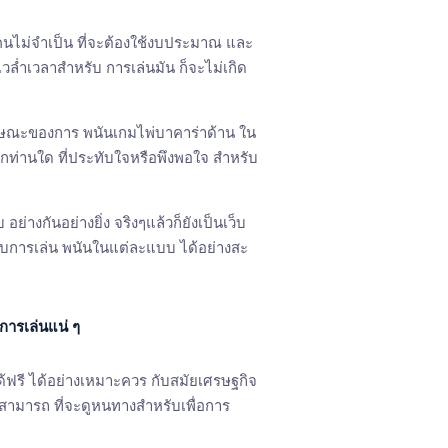
ุกคนไม่จำเป็น ที่จะต้องใช้งบประมาณ และ
ยเวล่ำเวลาสำหรับ การเล่นมัน ก็จะไม่เกิด
 ลักษณะของการ พนันเกมไพ่บาคาร่าด้าน ใน
ิกท่านใด ที่ประทับใจหรือพึงพอใจ สำหรับ
างกันอย่างยิ่ง จริงๆแล้วก็ยังเป็นเว็บ
ปกับการเล่น พนันในแต่ละแบบ ได้อย่างสะ
กการเล่นแน่ ๆ
นได้ฟรี ได้อย่างเหมาะควร กับสมัยเศรษฐกิจ
ี่สามารถ ที่จะดูหนทางสำหรับเพื่อการ