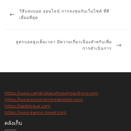
เมนู
นำทาง
PREVIOUS
วิธีแทงบอล ออนไลน์ การลงทุนกับเว็บไซต์ ที่ดี
เรื่อง
POST
เยี่ยมที่สุด
NEXT
สูตรบอลสูงเต็มเวลา มีความเกี่ยวเนื่องสำหรับเพื่อ
POST
การดำเนินการ
https://www.cambridgewhoswhoauthors.com
https://www.poconomtrealestate.com
https://sapblogue.com
https://www.kanno-towel.com
คลังเก็บ