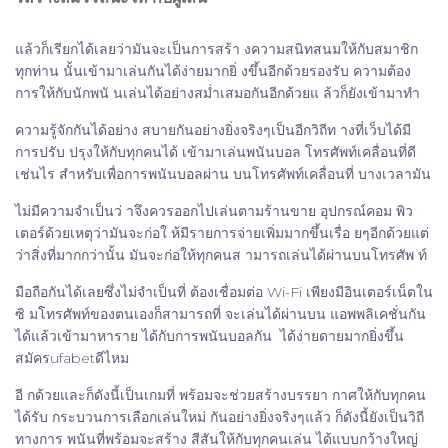
แล้วก็เรียกได้เลยว่ามันจะเป็นการสร้า งความสนิทสนมให้กับสมาชิก
ทุกท่าน นั้นเข้ามาเล่นกันได้ง่ายมากยิ่ งขึ้นอีกด้วยรองรับ ความต้อง
การให้กับนักพนั นเล่นได้อย่างสม่ำเสมอกันอีกด้วยแ ล้วก็ยังเข้ามาทำ
ความรู้จักกันได้อย่าง สบายกันอย่างยิ่งจริงๆเป็นอีกวิถีท างที่เว็บได้มี
การปรับ ปรุงให้กับทุกคนได้ เข้ามาเล่นพนันบอล โทรศัพท์เคลื่อนที่ดี
เช่นไร สำหรับเพื่อการพนันบอลผ่าน บนโทรศัพท์เคลื่อนที่ บางเวลามัน
ไม่มีความจำเป็นว่ าจึงควรออกไปเล่นตามร้านขาย อุปกรณ์คอม พิว
เตอร์ด้วยเหตุว่ามันจะก่อใ ห้มีรายการจ่ายเพิ่มมากขึ้นเรื่อ ยๆอีกด้วยแต่
ว่าสิ่งที่มากกว่านั้น มันจะก่อให้ทุกคนส ามารถเล่นได้ผ่านบนโทรศัพ ท์
มือถือกันได้เลยซึ่งไม่จำเป็นที่ ต้องเชื่อมต่อ Wi-Fi เพียงมีอินเตอร์เน็ตใน
ซิ มโทรศัพท์ของตนเองก็สามารถที่ จะเล่นได้ผ่านบน แอพพลิเคชั่นกัน
ได้แล้วเข้ามาหาราย ได้กับการพนันบอลกัน ได้ง่ายดายมากยิ่งขึ้น
สมัครufabetดีไหม
อี กด้วยและก็ดังนี้เป็นเกมที่ พร้อมจะช่วยสร้างบรรยา กาศให้กับทุกคน
ได้รับ กระบวนการเลือกเล่นใหม่ กันอย่างยิ่งจริงๆแล้ว ก็ดังนี้ยังเป็นวิถี
ทางการ พนันที่พร้อมจะสร้าง สีสันให้กับทุกคนเล่น ได้แบบกว้างใหญ่