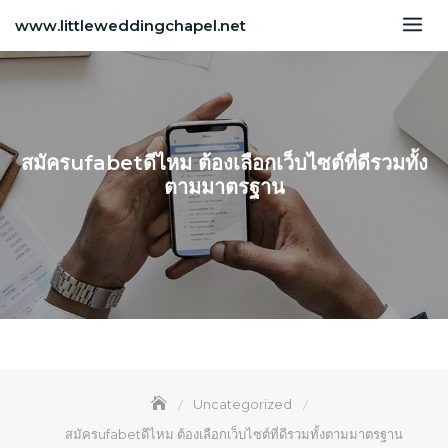
Skip
www.littleweddingchapel.net
to
content
สมัครufabetดีไหม ต้องเลือกเว็บไซต์ที่ดีรวมทั้ง
ตามมาตรฐาน
Uncategorized
สมัครufabetดีไหม ต้องเลือกเว็บไซต์ที่ดีรวมทั้งตามมาตรฐาน