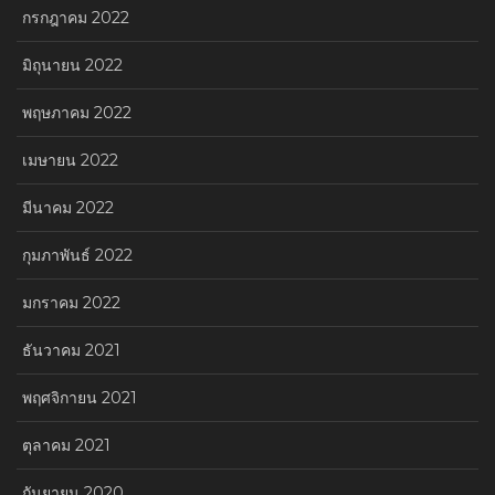
กรกฎาคม 2022
มิถุนายน 2022
พฤษภาคม 2022
เมษายน 2022
มีนาคม 2022
กุมภาพันธ์ 2022
มกราคม 2022
ธันวาคม 2021
พฤศจิกายน 2021
ตุลาคม 2021
กันยายน 2020