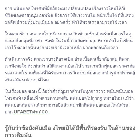
การ พนันบอลโทรศัพท์มือถือจะมาเปลี่ยนแปลง เรื่องราวใหม่ให้กับ
ชีวิตของชายหนุ่ม ออฟฟิต ด้วยการใช้แรงงานใน หน้าเว็บไซต์ที่แสดง
ผลลัพ ธ์รวมทั้งประเมินผล อย่างเร็ว ทำให้พวกเราสามารถใช้เวลา
ในตอนเช้า ก่อนอาบน้ำ หรือระกว่าง กินข้าวเช้า สำหรับเพื่อการไล่ดู
ก่อนยชื่อกลุ่มที่จะทำ ชิงชัยในวันนี้ ถ้าเกิดพบกลุ่ม ที่ประทับใจ ก็เขียน
เอาไว้ ต่อจากนั้นหาก พวกเรามีเวลาเหลือ มากพอก่อนถึงเวลา
ดำเนินการจริง พวกเราบางทีอาจเปิด อ่านเนื้อหาเกี่ยวกับกลุ่ม ที่พวก
เราพึงพอใจ ดังเช่นว่า สถิติผลงานย้อนไป รายนามนักฟุตบอล ราคาต่อ
รอง และก็ รวมทั้งผลที่ได้รับจาก การวิเคราะห์บอลจากข้ารูนัก ปราชญ์
จริง สมัครufabetดีไหม
ในเรื่องบอล ขณะนี้ ถือว่าสำคัญมากสำหรับทุกการวาว พนันพนันบอล
โทรศัพท์ เคลื่อนที่ หลายท่านสงสัย พนันบอลไม่ถูกกฎ หมายไหม แม้ว่า
พนันบอลกันมา แล้วมากมายปีแล้ว สมาชิกที่พนันบอลออนไลน์ส่วน
มาก
UFABETฝาก100
รู้กันว่าข้อบังคับเมือ งไทยมิได้มีพื้นที่รองรับ ในด้านของ
การเดิมพัน