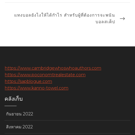
NEXT
แทงบอลยังไงให้ได้กำไร สำหรับผู้ที่ต้องการจะพนัน
POST
บอลสเต็ป
https://www.cambridgewhoswhoauthors.com
https://www.poconomtrealestate.com
https://sapblogue.com
https://www.kanno-towel.com
คลังเก็บ
กันยายน 2022
สิงหาคม 2022