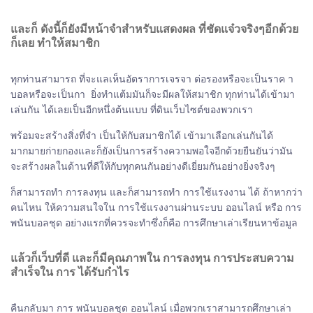
และก็ ดังนี้ก็ยังมีหน้าจำสำหรับแสดงผล ที่ชัดแจ๋วจริงๆอีกด้วย
ก็เลย ทำให้สมาชิก
ทุกท่านสามารถ ที่จะแลเห็นอัตราการเจรจา ต่อรองหรือจะเป็นราค า
บอลหรือจะเป็นกา ยิ่งทำแต้มมันก็จะมีผลให้สมาชิก ทุกท่านได้เข้ามา
เล่นกัน ได้เลยเป็นอีกหนึ่งต้นแบบ ที่ดินเว็บไซต์ของพวกเรา
พร้อมจะสร้างสิ่งที่จำ เป็นให้กับสมาชิกได้ เข้ามาเลือกเล่นกันได้
มากมายก่ายกองและก็ยังเป็นการสร้างความพอใจอีกด้วยยืนยันว่ามัน
จะสร้างผลในด้านที่ดีให้กับทุกคนกันอย่างดีเยี่ยมกันอย่างยิ่งจริงๆ
ก็สามารถทำ การลงทุน และก็สามารถทำ การใช้แรงงาน ได้ ถ้าหากว่า
คนไหน ให้ความสนใจใน การใช้แรงงานผ่านระบบ ออนไลน์ หรือ การ
พนันบอลชุด อย่างแรกที่ควรจะทำซึ่งก็คือ การศึกษาเล่าเรียนหาข้อมูล
แล้วก็เว็บที่ดี และก็มีคุณภาพใน การลงทุน การประสบความ
สำเร็จใน การ ได้รับกำไร
คืนกลับมา การ พนันบอลชุด ออนไลน์ เมื่อพวกเราสามารถศึกษาเล่า