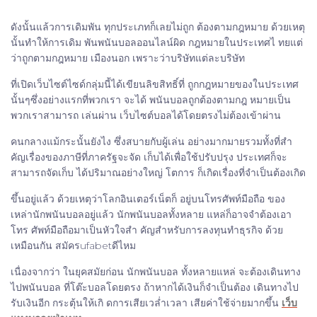
ดังนั้นแล้วการเดิมพัน ทุกประเภทก็เลยไม่ถูก ต้องตามกฎหมาย ด้วยเหตุ
นั้นทำให้การเดิม พันพนันบอลออนไลน์ผิด กฎหมายในประเทศไ ทยแต่
ว่าถูกตามกฎหมาย เมืองนอก เพราะว่าบริษัทแต่ละบริษัท
ที่เปิดเว็บไซต์ไซด์กลุ่มนี้ได้เขียนลิขสิทธิ์ที่ ถูกกฎหมายของในประเทศ
นั้นๆซึ่งอย่างแรกที่พวกเรา จะได้ พนันบอลถูกต้องตามกฎ หมายเป็น
พวกเราสามารถ เล่นผ่าน เว็บไซต์บอลได้โดยตรงไม่ต้องเข้าผ่าน
คนกลางแม้กระนั้นยังไง ซึ่งสบายกับผู้เล่น อย่างมากมายรวมทั้งที่สำ
คัญเรื่องของภาษีที่ภาครัฐจะจัด เก็บได้เพื่อใช้ปรับปรุง ประเทศก็จะ
สามารถจัดเก็บ ได้ปริมาณอย่างใหญ่ โตการ ก็เกิดเรื่องที่จำเป็นต้องเกิด
ขึ้นอยู่แล้ว ด้วยเหตุว่าโลกอินเตอร์เน็ตก็ อยู่บนโทรศัพท์มือถือ ของ
เหล่านักพนันบอลอยู่แล้ว นักพนันบอลทั้งหลาย แหล่ก็อาจจำต้องเอา
โทร ศัพท์มือถือมาเป็นหัวใจสำ คัญสำหรับการลงทุนทำธุรกิจ ด้วย
เหมือนกัน สมัครufabetดีไหม
เนื่องจากว่า ในยุคสมัยก่อน นักพนันบอล ทั้งหลายแหล่ จะต้องเดินทาง
ไปพนันบอล ที่โต๊ะบอลโดยตรง ถ้าหากได้เงินก็จำเป็นต้อง เดินทางไป
รับเงินอีก กระตุ้นให้เกิ ดการเสียเวล่ำเวลา เสียค่าใช้จ่ายมากขึ้น
เว็บ