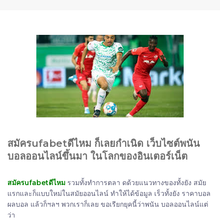
สมัครufabetดีไหม ก็เลยกำเนิด เว็บไซต์พนัน
บอลออนไลน์ขึ้นมา ในโลกของอินเตอร์เน็ต
สมัครufabetดีไหม
รวมทั้งทำการตลา ดด้วยแนวทางของทั้งยัง สมัย
แรกและก็แบบใหม่ในสมัยออนไลน์ ทำให้ได้ข้อมูล เร็วทั้งยัง ราคาบอล
ผลบอล แล้วก็ฯลฯ พวกเราก็เลย ขอเรียกยุคนี้ว่าพนัน บอลออนไลน์แต่
ว่า