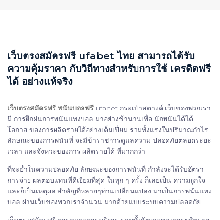
เว็บตรงสมัครฟรี ufabet ไทย สามารถได้รับ
ความคุ้มราคา กับวิถีทางสำหรับการใช้ เครดิตฟรี
ได้ อย่างแท้จริง
เว็บตรงสมัครฟรี พนันบอลฟรี
ufabet กระเป๋าสตางค์ เว็บของพวกเรา
มี การฝึกฝนการพนันแทงบอล มาอย่างช้านานเพื่อ นักพนันได้ได้
โอกาส ของการผลิตรายได้อย่างเต็มเปี่ยม รวมทั้งแรงในปริมาณกำไร
ลักษณะของการพนันที่ จะมีข้าราชการดูแลความ ปลอดภัยตลอดระยะ
เวลา และจังหวะของการ ผลิตรายได้ ที่มากกว่า
ที่จะย้ำในความปลอดภัย ลักษณะของการพนันที่ กำลังจะได้รับอัตรา
การจ่าย ผลตอบแทนที่ดีเยี่ยมที่สุด ในทุก ๆ ครั้ง ก็เลยเป็น ความถูกใจ
และก็เป็นเหตุผล สำคัญที่หลายๆท่านเปลี่ยนแปลง มาเป็นการพนันแทง
บอล ผ่านเว็บของพวกเราจำนวน มากด้วยแบบระบบความปลอดภัย