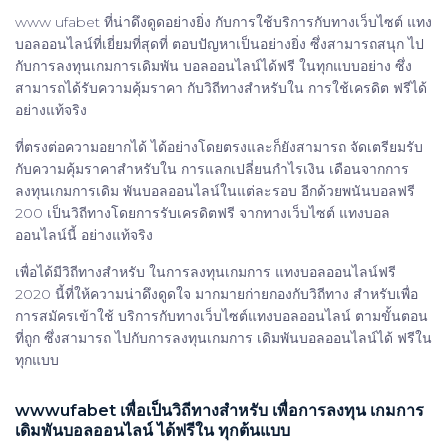
www ufabet ที่น่าดึงดูดอย่างยิ่ง กับการใช้บริการกับทางเว็บไซต์ แทง
บอลออนไลน์ที่เยี่ยมที่สุดที่ ตอบปัญหาเป็นอย่างยิ่ง ซึ่งสามารถสนุก ไป
กับการลงทุนเกมการเดิมพัน บอลออนไลน์ได้ฟรี ในทุกแบบอย่าง ซึ่ง
สามารถได้รับความคุ้มราคา กับวิถีทางสำหรับใน การใช้เครดิต ฟรีได้
อย่างแท้จริง
ที่ตรงต่อความอยากได้ ได้อย่างโดยตรงและก็ยังสามารถ จัดเตรียมรับ
กับความคุ้มราคาสำหรับใน การแลกเปลี่ยนกำไรเงิน เดือนจากการ
ลงทุนเกมการเดิม พันบอลออนไลน์ในแต่ละรอบ อีกด้วยพนันบอลฟรี
200 เป็นวิถีทางโดยการรับเครดิตฟรี จากทางเว็บไซต์ แทงบอล
ออนไลน์นี้ อย่างแท้จริง
เพื่อได้มีวิถีทางสำหรับ ในการลงทุนเกมการ แทงบอลออนไลน์ฟรี
2020 นี้ที่ให้ความน่าดึงดูดใจ มากมายก่ายกองกับวิถีทาง สำหรับเพื่อ
การสมัครเข้าใช้ บริการกับทางเว็บไซต์แทงบอลออนไลน์ ตามขั้นตอน
ที่ถูก ซึ่งสามารถ ไปกับการลงทุนเกมการ เดิมพันบอลออนไลน์ได้ ฟรีใน
ทุกแบบ
wwwufabet เพื่อเป็นวิถีทางสำหรับ เพื่อการลงทุน เกมการ
เดิมพันบอลออนไลน์ ได้ฟรีใน ทุกต้นแบบ