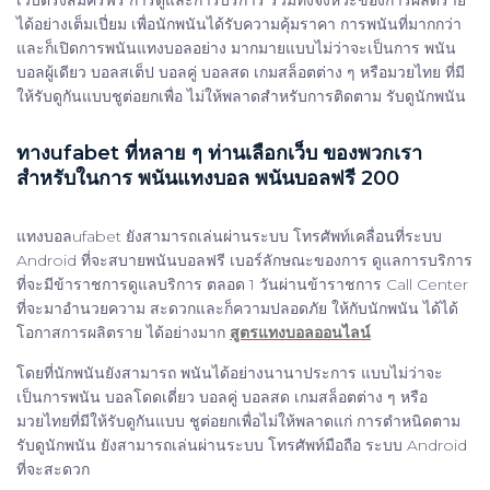
เว็บตรงสมัครฟรี การดูและการบริการ รวมทั้งจังหวะของการผลิตราย
ได้อย่างเต็มเปี่ยม เพื่อนักพนันได้รับความคุ้มราคา การพนันที่มากกว่า
และก็เปิดการพนันแทงบอลอย่าง มากมายแบบไม่ว่าจะเป็นการ พนัน
บอลผู้เดียว บอลสเต็ป บอลคู่ บอลสด เกมสล็อตต่าง ๆ หรือมวยไทย ที่มี
ให้รับดูกันแบบชูต่อยกเพื่อ ไม่ให้พลาดสำหรับการติดตาม รับดูนักพนัน
ทางufabet ที่หลาย ๆ ท่านเลือกเว็บ ของพวกเรา
สำหรับในการ พนันแทงบอล พนันบอลฟรี 200
แทงบอลufabet ยังสามารถเล่นผ่านระบบ โทรศัพท์เคลื่อนที่ระบบ
Android ที่จะสบายพนันบอลฟรี เบอร์ลักษณะของการ ดูแลการบริการ
ที่จะมีข้าราชการดูแลบริการ ตลอด 1 วันผ่านข้าราชการ Call Center
ที่จะมาอำนวยความ สะดวกและก็ความปลอดภัย ให้กับนักพนัน ได้ได้
โอกาสการผลิตราย ได้อย่างมาก
สูตรแทงบอลออนไลน์
โดยที่นักพนันยังสามารถ พนันได้อย่างนานาประการ แบบไม่ว่าจะ
เป็นการพนัน บอลโดดเดี่ยว บอลคู่ บอลสด เกมสล็อตต่าง ๆ หรือ
มวยไทยที่มีให้รับดูกันแบบ ชูต่อยกเพื่อไม่ให้พลาดแก่ การตำหนิดตาม
รับดูนักพนัน ยังสามารถเล่นผ่านระบบ โทรศัพท์มือถือ ระบบ Android
ที่จะสะดวก