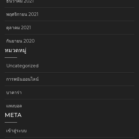
ธันวาคม 2021
พฤศจิกายน 2021
ตุลาคม 2021
กันยายน 2020
หมวดหมู่
Uncategorized
การพนันออนไลน์
บาคาร่า
แทงบอล
META
เข้าสู่ระบบ