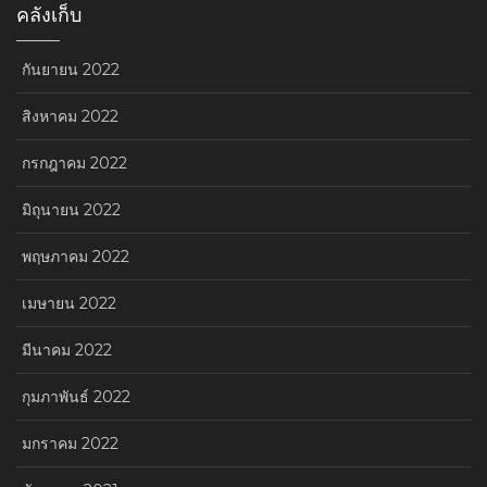
คลังเก็บ
กันยายน 2022
สิงหาคม 2022
กรกฎาคม 2022
มิถุนายน 2022
พฤษภาคม 2022
เมษายน 2022
มีนาคม 2022
กุมภาพันธ์ 2022
มกราคม 2022