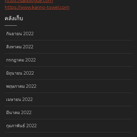
https://sapblogue.com
https://www.kanno-towel.com
คลังเก็บ
กันยายน 2022
สิงหาคม 2022
กรกฎาคม 2022
มิถุนายน 2022
พฤษภาคม 2022
เมษายน 2022
มีนาคม 2022
กุมภาพันธ์ 2022