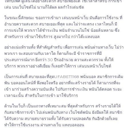
ให้กับเพศ ผู้เล่นได้อย่างสะดวก สบายเพียงแต่ ใช้เวลาสำหรับ การเข้า
เล่น บนเว็บไซต์ไม่ นานก็ได้ผล ผลกำไรเด่นชัด
ในขณะนี้ลักษณะ ของการเข้ามา เล่นบนหน้าเว็บ มันคือการใช้งาน ที่
อำนวยความสะดวก สบายเยอะที่สุด และไม่ว่าจะตรง เวลาไหนก็ มี
การแข่งให้ พวกเราได้ชำระเงิน พนันจำนวนไม่ใช่ น้อยล้นหลาม ซึ่ง
สำหรับการ เข้ามาใช้บริการ สูงมากไป กว่าโต๊ะแทงบอล
อย่างแน่แท้รวมทั้ง ที่สำคัญสำหรับ เพื่อการเล่น พนันผ่านทางเว็บ ไม่ว่า
พวกเรา จะสอบถามกับเวลาใด ก็ตามก็จะมี ข้าราชการที่มี
ประสบการณ์มาก ยิ่งกว่า 30 ปีรออำนวย ความสะดวกรวม ทั้งให้
บริการ พวกเราอย่างดีเยี่ยม ก็เลยทำให้การ เล่นบนหน้าเว็บไซต์
เป็นการเล่นที่ สบายเยอะที่สุดUFABET1168 พนันบอล สมาชิกการเดิม
พัน บอลออนไลน์ที่ พึงพอใจหรือ อยากที่จะสร้างรายได้ ก็สามารถที่จะ
เข้า มาร่วมสร้างความบันเทิง ไปกับการชำระเงิน พนันได้ตลอด ระยะ
เวลาฉะนั้น สำหรับในการเข้า มาใช้บริการ
ด้านในเว็บก็ เป็นแถวทางที่เหมาะสม ที่สุดสำหรับการ สร้างรายได้ให้
กับสมาชิกการเข้า ไปเล่นพนันกับทาง เว็บไซต์พนัน ยังมีผลให้ สมาชิก
ได้รับความ สบายสบายรวมทั้ง ได้รับความปลอดภัย กันอีกด้วยก็เลย
ทำให้การใช้แรงงาน ผ่านทางเว็บ แทงบอลออน