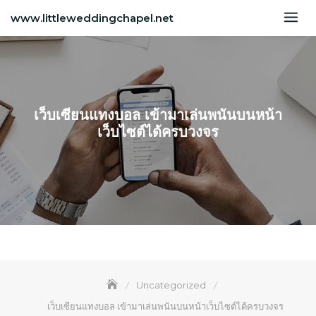
Skip
www.littleweddingchapel.net
to
content
เว็บเซียนแทงบอล เข้ามาเล่นพนันบนหน้า
เว็บไซต์ได้ครบวงจร
Uncategorized
เว็บเซียนแทงบอล เข้ามาเล่นพนันบนหน้าเว็บไซต์ได้ครบวงจร