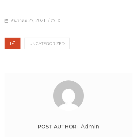
POSTED
ธันวาคม 27, 2021
/
0
ON
CATEGORIES
UNCATEGORIZED
Admin
POST AUTHOR: