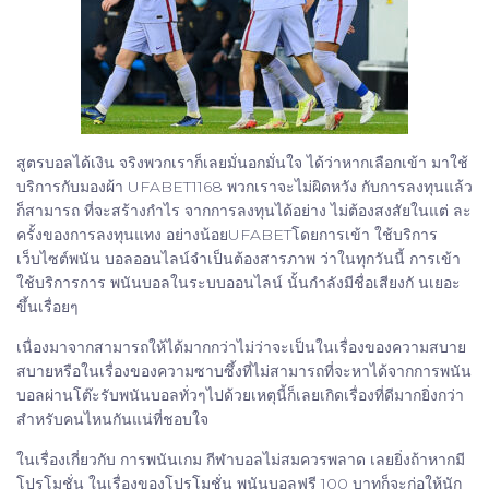
สูตรบอลได้เงิน จริงพวกเราก็เลยมั่นอกมั่นใจ ได้ว่าหากเลือกเข้า มาใช้
บริการกับมองผ้า UFABET1168 พวกเราจะไม่ผิดหวัง กับการลงทุนแล้ว
ก็สามารถ ที่จะสร้างกำไร จากการลงทุนได้อย่าง ไม่ต้องสงสัยในแต่ ละ
ครั้งของการลงทุนแทง อย่างน้อยUFABETโดยการเข้า ใช้บริการ
เว็บไซต์พนัน บอลออนไลน์จำเป็นต้องสารภาพ ว่าในทุกวันนี้ การเข้า
ใช้บริการการ พนันบอลในระบบออนไลน์ นั้นกำลังมีชื่อเสียงกั นเยอะ
ขึ้นเรื่อยๆ
เนื่องมาจากสามารถให้ได้มากกว่าไม่ว่าจะเป็นในเรื่องของความสบาย
สบายหรือในเรื่องของความซาบซึ้งที่ไม่สามารถที่จะหาได้จากการพนัน
บอลผ่านโต๊ะรับพนันบอลทั่วๆไปด้วยเหตุนี้ก็เลยเกิดเรื่องที่ดีมากยิ่งกว่า
สำหรับคนไหนกันแน่ที่ชอบใจ
ในเรื่องเกี่ยวกับ การพนันเกม กีฬาบอลไม่สมควรพลาด เลยยิ่งถ้าหากมี
โปรโมชั่น ในเรื่องของโปรโมชั่น พนันบอลฟรี 100 บาทก็จะก่อให้นัก