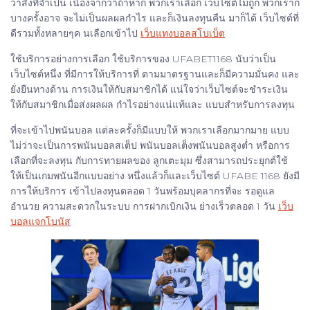
ว่าสิ่งที่จำเป็น เนื่องจากว่าถ้าหาก พวกเราเลือก เว็บไซต์ไม่ถูก พวกเราก็
บางครั้งอาจ จะไม่เป็นผลผลกำไร และก็เงินลงทุนคืน มาก็ได้ เว็บไซต์ที่
ดีรวมทั้งหลายๆค นเลือกเข้าไป
เว็บแทงบอลสโบเบ็ต
ใช้บริการอย่างการเลือก ใช้บริการของ UFABET1168 นับว่าเป็น
เว็บไซต์หนึ่ง ที่มีการให้บริการที่ ตามมาตรฐานและก็มีความมั่นคง และ
ยั่งยืนทางด้าน การเงินให้กับสมาชิกได้ แน่ใจว่าเว็บไซต์จะชำระเงิน
ให้กับสมาชิกเมื่อส่งผลผล กำไรอย่างแน่แท้และ แบบสำหรับการลงทุน
ที่จะเข้าไปพนันบอล แต่ละครั้งก็มีแบบให้ พวกเราเลือกมากมาย แบบ
ไม่ว่าจะเป็นการพนันบอลสเต็ป พนันบอลเต็งพนันบอลสูงต่ำ หรือการ
เลือกที่จะลงทุน กับการทายผลของ ลูกเตะมุม ซึ่งสามารถประยุกต์ใช้
ให้เป็นเกมพนันอีกแบบอย่าง หนึ่งแล้วก็และเว็บไซต์ UFABE 1168 ยังมี
การให้บริการ เข้าไปลงทุนตลอด 1 วันพร้อมบุคลากรที่จะ รอดูแล
อำนวย ความสะดวกในระบบ การฝากเบิกเงิน ย่างเร็วตลอด 1 วัน
เว็บ
บอลแจกโบนัส