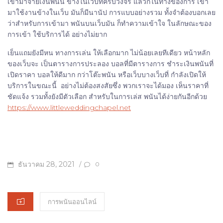
เข้ามาจ่ายเงินพนัน ข้างในเว็บที่ครบวงจร แล้วก็ในทางของการ เข้า
มาใช้งานข้างในเว็บ มันก็มีนานัป การแบบอย่างรวม ทั้งจำต้องบอกเลย
ว่าสำหรับการเข้ามา พนันบนเว็บมัน ก็ทำความเข้าใจ ในลักษณะของ
การเข้า ใช้บริการได้ อย่างไม่ยาก
เย็นแถมยังมีหน ทางการเล่น ให้เลือกมาก ไม่น้อยเลยทีเดียว หน้าหลัก
ของเว็บจะ เป็นตารางการประลอง บอลที่มีตารางการ ชำระเงินพนันที่
เปิดราคา บอลให้ดีมาก กว่าโต๊ะพนัน หรือเว็บบางเว็บที่ กำลังเปิดให้
บริการในขณะนี้ อย่างไม่ต้องสงสัยซึ่ง พวกเราจะได้มอง เห็นราคาที่
ชัดแจ้ง รวมทั้งยังมีตัวเลือก สำหรับในการเล่ส พนันได้ง่ายกันอีกด้วย
https://www.littleweddingchapel.net
POSTED
ธันวาคม 28, 2021
/
0
ON
CATEGORIES
การพนันออนไลน์