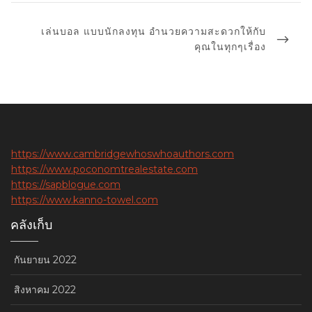
NEXT
เล่นบอล แบบนักลงทุน อำนวยความสะดวกให้กับ
POST
คุณในทุกๆเรื่อง
https://www.cambridgewhoswhoauthors.com
https://www.poconomtrealestate.com
https://sapblogue.com
https://www.kanno-towel.com
คลังเก็บ
กันยายน 2022
สิงหาคม 2022