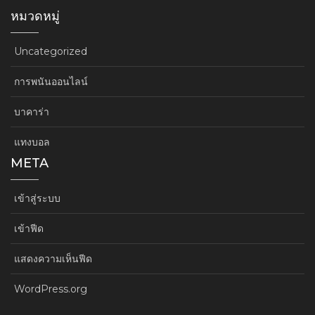
หมวดหมู่
Uncategorized
การพนันออนไลน์
บาคาร่า
แทงบอล
META
เข้าสู่ระบบ
เข้าฟีด
แสดงความเห็นฟีด
WordPress.org