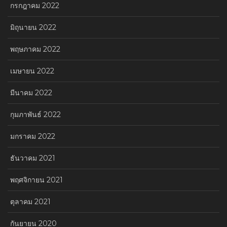
กรกฎาคม 2022
มิถุนายน 2022
พฤษภาคม 2022
เมษายน 2022
มีนาคม 2022
กุมภาพันธ์ 2022
มกราคม 2022
ธันวาคม 2021
พฤศจิกายน 2021
ตุลาคม 2021
กันยายน 2020