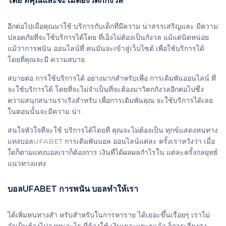
โดย ที่คุณและจะไม่ต้องวิตกกังวล
อีกต่อไปเมื่อคุณมาใช้ บริการกับเด็กที่มีความ น่าสรรเสริญและ มีความ
ปลอดภัยที่จะใช้บริการได้โดย ที่เอ็งไม่ต้องเป็นกังวล แม้แต่นิดหน่อย
แม้ว่าการพนัน ออนไลน์ที่ คนมันจะเข้าสู่เว็บไซต์ เพื่อใช้บริการได้
โดยที่คุณจะมี ความสบาย
สบายต่อ การใช้บริการได้ อย่างมากสำหรับเพื่อ การเดิมพันออนไลน์ ที่
จะใช้บริการได้ โดยที่จะไม่จำเป็นที่จะต้องมาวิตกกังวลอีกต่อไปซึ่ง
ความสนุกสนานร่าเริงสำหรับ เพื่อการเดิมพันคุณ จะใช้บริการได้เลย
ในตอนนั้นจะมีความ น่า
สนใจหัวใจที่จะใช้ บริการได้โดยที่ คุณจะไม่ต้องเป็น ทุกข์แสดงหนทาง
แทงบอลUFABET การเดิมพันบอล ออนไลน์แต่ละ ครั้งเราหวังว่า เมื่อ
ใดก็ตามแทงบอลเราก็ต้องการ เงินที่ได้ผลผลกำไรใน แต่ละครั้งกลยุทธ์
แนวทางแทง
บอลUFABET การพนัน บอลทำให้เรา
ได้เพิ่มหนทางสำ หรับสำหรับในการหาราย ได้เยอะขึ้นเรื่อยๆ เราไม่
จำเป็นต้องไปลงทุนอะไร ที่ต้องใช้ เงินเยอะแยะๆแล้ว ก็การเสี่ยงสูง