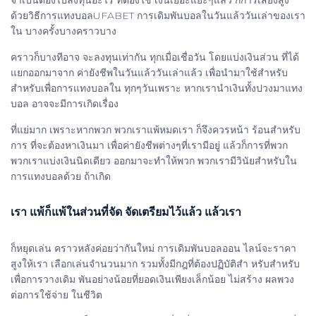
ด้วยวิธีการแทงบอลUFABET การเดิมพันบอลในวันแล้ววันเล่าของเรา
ใน บางครั้งบางคราวบาง
คราวก็บางทีอาจ จะลงทุนเท่ากัน ทุกเมื่อเชื่อวัน โดยแบ่งเงินส่วน ที่ได้
แยกออกมาจาก ค่ายังชีพในวันแล้ววันเล่าแล้ว เพื่อนำมาใช้สำหรับ
สำหรับเพื่อการแทงบอลใน ทุกๆวันเพราะ หากเรานำเงินทั้งปวงมาแทง
บอล อาจจะมีการเกิดเรื่อง
ที่แย่มาก เพราะหากพวก พวกเราแพ้หมดเรา ก็จึงควรหน้า ร้อนสำหรับ
การ ที่จะต้องหาเงินมา เพื่อค่ายังชีพต่างๆที่เรามีอยู่ แล้วก็การที่พวก
พวกเราแบ่งเงินนิดเดียว ออกมาจะทำให้พวก พวกเรามีวินัยสำหรับใน
การแทงบอลด้วย ถ้าเกิด
เรา แพ้ก็แพ้ในส่วนที่จัด จัดเตรียมไว้แล้ว แล้วเรา
ก็หยุดเล่น คราวหลังค่อยว่ากันใหม่ การเดิมพันบอลออน ไลน์จะราคา
สูงให้เรา เลือกเล่นจำนวนมาก รวมทั้งมีกฎที่ต้องปฏิบัติสำ หรับสำหรับ
เพื่อการวางเดิม พันอย่างน้อยที่ยอดเงินเพียงเล็กน้อย ไม่สร้าง ผลพวง
ต่อการใช้จ่าย ในชีวิต