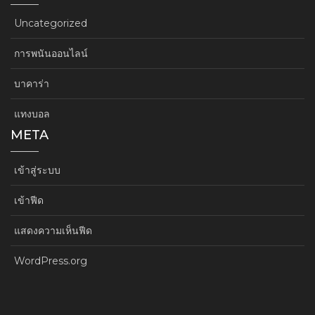
Uncategorized
การพนันออนไลน์
บาคาร่า
แทงบอล
META
เข้าสู่ระบบ
เข้าฟีด
แสดงความเห็นฟีด
WordPress.org