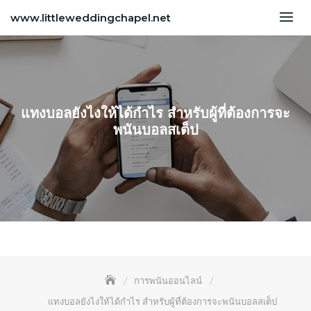
Skip
www.littleweddingchapel.net
to
content
แทงบอลยังไงให้ได้กำไร สำหรับผู้ที่ต้องการจะ
พนันบอลสเต็ป
การพนันออนไลน์
แทงบอลยังไงให้ได้กำไร สำหรับผู้ที่ต้องการจะพนันบอลสเต็ป