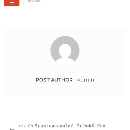
แทงบอล
Admin
POST AUTHOR:
เมนู
นำทาง
PREVIOUS
แนะนำเว็บแทงบอลออนไลน์ เว็บไซต์ที่ เลือก