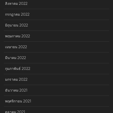
สิงหาคม 2022
กรกฎาคม 2022
มิถุนายน 2022
พฤษภาคม 2022
เมษายน 2022
มีนาคม 2022
กุมภาพันธ์ 2022
มกราคม 2022
ธันวาคม 2021
พฤศจิกายน 2021
ตุลาคม 2021