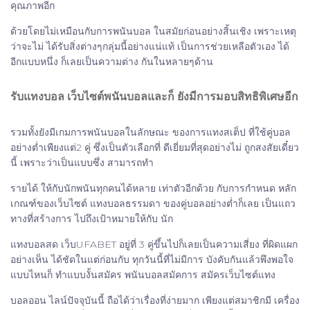
คุณภาพอีก
ด้วยโดยไม่เหมือนกับการพนันบอล ในสมัยก่อนอย่างสิ้นเชิง เพราะเหตุ
ว่าจะไม่ ได้รับสิ่งต่างๆกลุ่มนี้อย่างแน่แท้ เป็นการช่วยเหลือตัวเอง ได้
อีกแบบหนึ่ง ก็เลยเป็นความต่าง กันในหลายๆด้าน
รับแทงบอล เว็บไซต์พนันบอลและก็ ยังมีการมอบสิทธิพิเศษอีก
รวมทั้งยังมีเกมการพนันบอลในลักษณะ ของการแทงสเต็ป ที่ใช้คู่บอล
อย่างต่ำเพียงแต่2 คู่ ซึ่งเป็นตัวเลือกที่ ดีเยี่ยมที่สุดอย่างไม่ ถูกสงสัยเดี๋ยว
นี้ เพราะว่าเป็นแบบซึ่ง สามารถทำ
รายได้ ให้กับนักพนันทุกคนได้หลาย เท่าตัวอีกด้วย กับการกำหนด หลัก
เกณฑ์ของเว็บไซต์ แทงบอลธรรมดา ของคู่บอลอย่างต่ำก็เลย เป็นแถว
ทางที่สร้างการ ไปถึงเป้าหมายให้กับ นัก
แทงบอลสด เว็บUFABET อยู่ที่ 3 คู่ขึ้นไปก็เลยเป็นความเสี่ยง ที่ผิดแผก
อย่างเห็น ได้ชัดในแต่ก่อนกับ ทุกวันนี้ที่ไม่มีการ บังคับกันแล้วพึงพอใจ
แบบไหนก็ ทำแบบงั้นสมัคร พนันบอลสมัคการ สมัครเว็บไซต์แทง
บอลออน ไลน์ปัจจุบันนี้ ถือได้ว่าเรื่องที่ง่ายมาก เพียงแต่สมาชิกมี เครื่อง