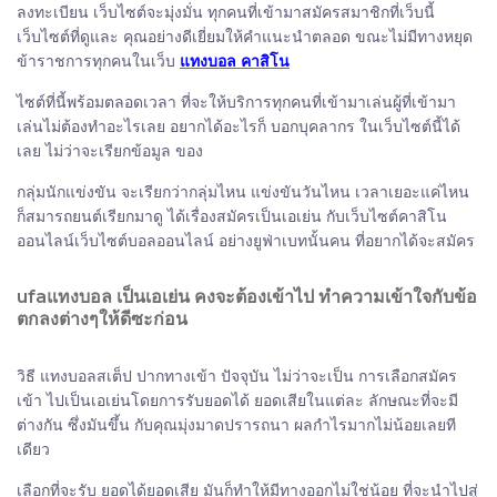
ลงทะเบียน เว็บไซต์จะมุ่งมั่น ทุกคนที่เข้ามาสมัครสมาชิกที่เว็บนี้
เว็บไซต์ที่ดูและ คุณอย่างดีเยี่ยมให้คำแนะนำตลอด ขณะไม่มีทางหยุด
ข้าราชการทุกคนในเว็บ
แทงบอล คาสิโน
ไซต์ที่นี้พร้อมตลอดเวลา ที่จะให้บริการทุกคนที่เข้ามาเล่นผู้ที่เข้ามา
เล่นไม่ต้องทำอะไรเลย อยากได้อะไรก็ บอกบุคลากร ในเว็บไซต์นี้ได้
เลย ไม่ว่าจะเรียกข้อมูล ของ
กลุ่มนักแข่งขัน จะเรียกว่ากลุ่มไหน แข่งขันวันไหน เวลาเยอะแค่ไหน
ก็สมารถยนต์เรียกมาดู ได้เรื่องสมัครเป็นเอเย่น กับเว็บไซต์คาสิโน
ออนไลน์เว็บไซต์บอลออนไลน์ อย่างยูฟ่าเบทนั้นคน ที่อยากได้จะสมัคร
ufaแทงบอล เป็นเอเย่น คงจะต้องเข้าไป ทำความเข้าใจกับข้อ
ตกลงต่างๆให้ดีซะก่อน
วิธี แทงบอลสเต็ป ปากทางเข้า ปัจจุบัน ไม่ว่าจะเป็น การเลือกสมัคร
เข้า ไปเป็นเอเย่นโดยการรับยอดได้ ยอดเสียในแต่ละ ลักษณะที่จะมี
ต่างกัน ซึ่งมันขึ้น กับคุณมุ่งมาดปรารถนา ผลกำไรมากไม่น้อยเลยที
เดียว
เลือกที่จะรับ ยอดได้ยอดเสีย มันก็ทำให้มีทางออกไม่ใช่น้อย ที่จะนำไปสู่