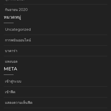
กันยายน 2020
หมวดหมู่
Uncategorized
การพนันออนไลน์
บาคาร่า
แทงบอล
META
เข้าสู่ระบบ
เข้าฟีด
แสดงความเห็นฟีด