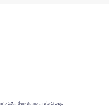
 ออนไลน์เลือกที่จะพนันบอล ออนไลน์ในกลุ่ม