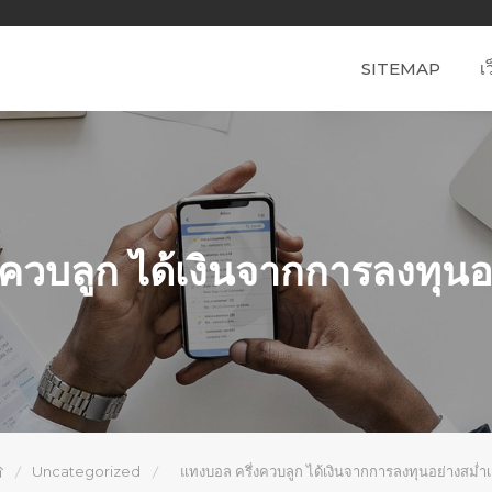
SITEMAP
เ
งควบลูก ได้เงินจากการลงทุนอ
Uncategorized
แทงบอล ครึ่งควบลูก ได้เงินจากการลงทุนอย่างสม่ำ