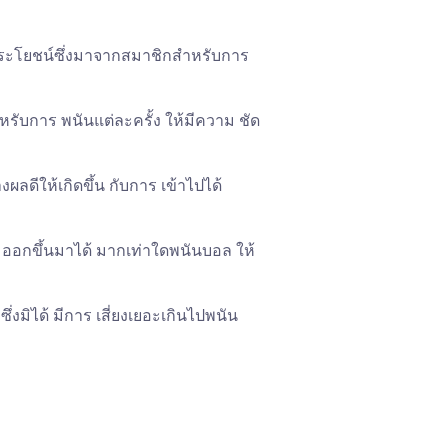
ุณประโยชน์ซึ่งมาจากสมาชิกสำหรับการ
ำหรับการ พนันแต่ละครั้ง ให้มีความ ชัด
ลดีให้เกิดขึ้น กับการ เข้าไปได้
าง ออกขึ้นมาได้ มากเท่าใด
พนันบอล ให้
งมิได้ มีการ เสี่ยงเยอะเกินไปพนัน