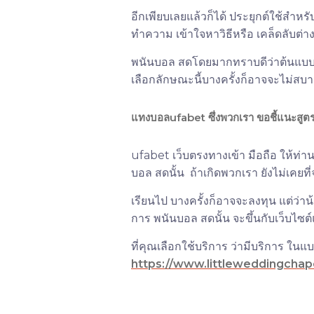
อีกเพียบเลยแล้วก็ได้ ประยุกต์ใช้สำห
ทำความ เข้าใจหาวิธีหรือ เคล็ดลับต่า
พนันบอล สดโดยมากทราบดีว่าต้นแบบการ
เลือกลักษณะนี้บางครั้งก็อาจจะไม่สบ
แทงบอลufabet ซึ่งพวกเรา ขอชี้แนะสูต
ufabet เว็บตรงทางเข้า มือถือ ให้ท่
บอล สดนั้น ถ้าเกิดพวกเรา ยังไม่เคยที
เรียนไป บางครั้งก็อาจจะลงทุน แต่ว่าน
การ พนันบอล สดนั้น จะขึ้นกับเว็บไซ
ที่คุณเลือกใช้บริการ ว่ามีบริการ ใน
https://www.littleweddingchap