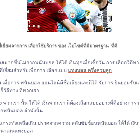
เยี่ยมจากการ เลือกใช้บริการ ของ เว็บไซต์ที่มีมาตรฐาน ที่ดี
าสมากขึ้นไม่ยาก
พนันบอล ให้ได้ เงินทุกเมื่อเชื่อวัน การ เลือกวิถี
่เยี่ยมสำหรับเพื่อการ เลือกแบบ
แทงบอล ครึ่งควบลูก
น เมื่อการ พนันบอล ออนไลน์มีชื่อเสียงและก็ได้ รับการ ยินยอมรับแล
ก็วิถีทาง ที่พวกเรา
วกเรา นั้น ให้ได้ เงินพวกเรา ก็ต้องเลือกแบบอย่างที่ดีอย่างการ 
ือกพนันบอล ลำพังนั้น
นกระทั่งเหลือเกิน ปราศจากความ สลับซับซ้อนพนันบอล ให้ได้ เงิน
ารถนาเล่นแทงบอล