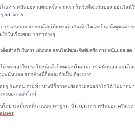
รับในการ พนันบอล แต่ละครั้ง พวกเรา ก็หวังที่จะเล่นบอล ออนไลน์ใ
งๆ อย่างการ
 เล่นบอล สดออนไลน์ที่แทงแล้วบันเทิงใจและก็น่าดึงดูดแม้กระนั
ายใจในเรื่องของ ราคาต่างๆ
รเด็ดสำหรับในการ เล่นบอล ออนไลน์ขณะชิงชัยหรือ การ พนันบอล สด
านได้ ทดลองใช้ประโยชน์แล้วก็ทดสอบในเกมการ พนันบอล ออนไลน์ แ
่จะพนันบอล สดอย่างนี้ก็คงจะจำเป็น ต้องเบาๆ
้อยๆ กันก่อน รวมทั้ง บางทีก็อาจจะยังหวังผลผลกำไร ได้ ไม่มากมายซ
ต์แทงบอล ออนไลน์
แบบใดบ้างแม้กระนั้น แบบมาตรฐาน นั้น เป็น การ พนันบอล ครึ่งเว
el.net