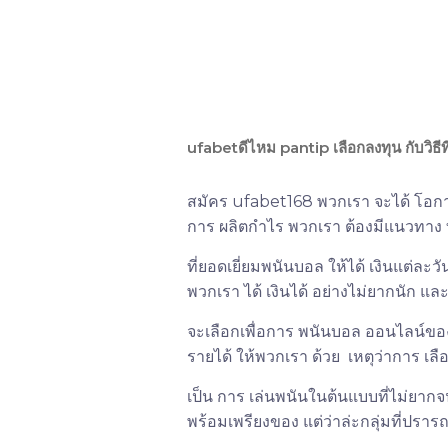
ufabetดีไหม pantip เลือกลงทุน กับวิธีที่
สมัคร ufabet168 พวกเรา จะได้ โอก
การ ผลิตกำไร พวกเรา ต้องมีแนวทาง ที
ที่ยอดเยี่ยม
พนันบอล ให้ได้ เงินแต่ละวั
พวกเรา ได้ เงินได้ อย่างไม่ยากนัก และ
จะเลือกเพื่อการ พนันบอล ออนไลน์ของ พ
รายได้ ให้พวกเรา ด้วย เหตุว่าการ เล
เป็น การ เล่นพนันในต้นแบบที่ไม่ยากจ
พร้อมเพรียงของ แต่ว่าล่ะกลุ่มที่ปร