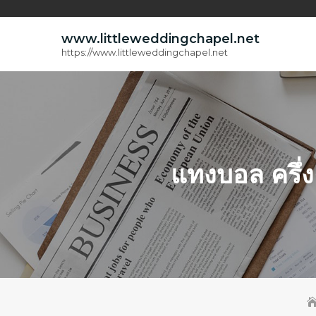
Skip
to
www.littleweddingchapel.net
content
https://www.littleweddingchapel.net
แทงบอล ครึ่