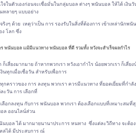
่นใจในตัวเองก่อนจะเชื่อมั่นในกลุ่มบอล ต่างๆ
พนันบอล ให้ได้ เงินวัน
สในหลายๆ แบบอย่าง
จริงๆ ด้วย เหตุว่าเป็น การ รองรับในสิ่งที่ต้องการ เข้าเหล่านัก
ง โลก ซึ่ง
 พนันบอล แม้มีแนวทาง พนันบอล ที่ดี รวมทั้ง หวังจะสำเร็จผลกำไร
ก็เสี่ยงมากมาย ถ้าหากพวกเรา หวังเอากำไร น้อยพวกเรา ก็เสี่ย
นทุกเมื่อเชื่อวัน สำหรับเพื่อการ
นทุกคราวของ การ ลงทุน พวกเรา ควรมีแนวทาง ที่ยอดเยี่ยมที่กำลังจ
่ละวัน การ เลือกที่
 จะเลือกลงทุน กับการ พนันบอล พวกเรา ต้องเลือกแบบที่เหมาะสมที
ันบอล ออนไลน์ส่วน
พนันบอล ได้ มากมายนานาประการ หนทาง ซึ่งแต่ละวิถีทาง จะต้องม
หล่ได้ มีประสบการ ณ์