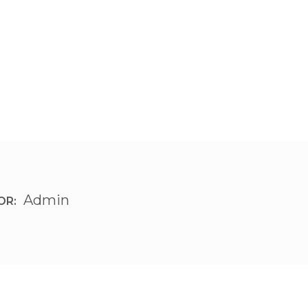
Admin
OR: