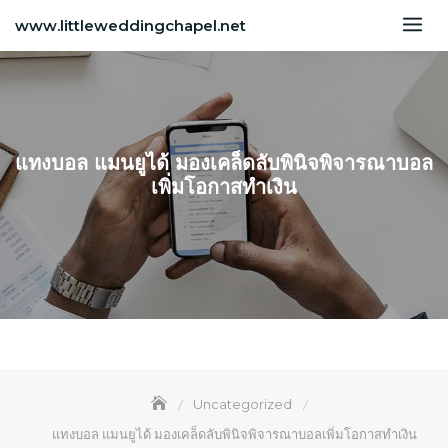
Skip
www.littleweddingchapel.net
to
content
แทงบอล แมนยูได้ มองเคล็ดลับพินิจพิจารณาบอล
เพิ่มโอกาสทำเงิน
Uncategorized
แทงบอล แมนยูได้ มองเคล็ดลับพินิจพิจารณาบอลเพิ่มโอกาสทำเงิน