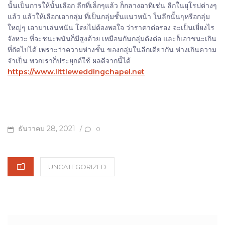
นั้นเป็นการให้นั้นเลือก ลีกที่เล็กๆแล้ว ก็กลางอาทิเช่น ลีกในยุโรปต่างๆ
แล้ว แล้วให้เลือกเอากลุ่ม ที่เป็นกลุ่มชั้นแนวหน้า ในลีกนั้นๆหรือกลุ่ม
ใหญ่ๆ เอามาเล่นพนัน โดยไม่ต้องพอใจ ว่าราคาต่อรอง จะเป็นเยี่ยงไร
จังหวะ ที่จะชนะพนันก็มีสูงด้วย เหมือนกันกลุ่มดังต่อ และก็เอาชนะเกิน
ที่ถัดไปได้ เพราะว่าความห่างชั้น ของกลุ่มในลีกเดียวกัน ห่างเกินความ
จำเป็น พวกเราก็ประยุกต์ใช้ ผลดีจากนี้ได้
https://www.littleweddingchapel.net
POSTED
ธันวาคม 28, 2021
/
0
ON
CATEGORIES
UNCATEGORIZED