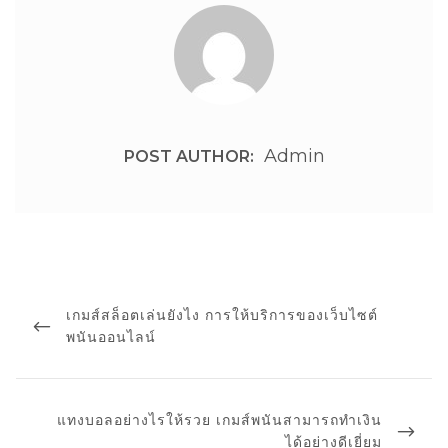
Admin
POST AUTHOR:
เมนู
นำทาง
PREVIOUS
เกมส์สล็อตเล่นยังไง การให้บริการของเว็บไซต์
เรื่อง
POST
พนันออนไลน์
NEXT
แทงบอลอย่างไรให้รวย เกมส์พนันสามารถทำเงิน
POST
ได้อย่างดีเยี่ยม