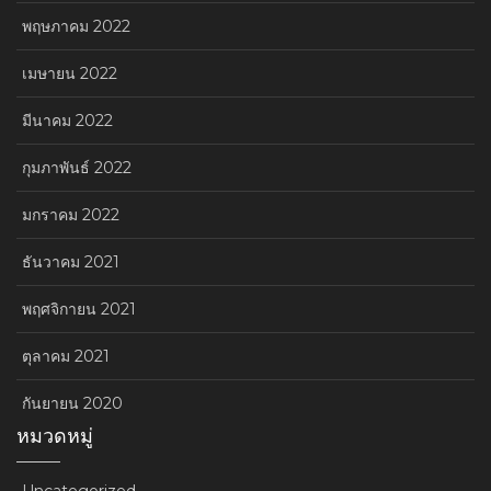
พฤษภาคม 2022
เมษายน 2022
มีนาคม 2022
กุมภาพันธ์ 2022
มกราคม 2022
ธันวาคม 2021
พฤศจิกายน 2021
ตุลาคม 2021
กันยายน 2020
หมวดหมู่
Uncategorized