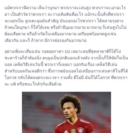
แม้พวกเรามีความ เห็นว่าบุกมา พวกเราจะเล่นสูง พวกเราจะเอาอะไร
มา เป็นตัววัดว่าพวกเรา จะวางเดิมพันที่อะไร แม้กระนั้นสิ่งที่พวกเรา
จะบอกเป็น ลูกเตะมุมมันสำคัญ มันบอกอะไรพวกเรา ได้หลายๆอย่าง
ถ้าคนใดบุกมา ก็ใส่ได้เลย หรือถ้ามีมุมมากมาย มากมาย ก็เล่นสูงไปไม่
ต้องเสียดาย หรือถ้าเกิดใบเหลืองมากมาย เตรียมพร้อมกดสูงเช่น
เดียวกัน และก็ ถ้าหาก มีการต่อรองกันมากมาย
อย่างเพิ่งจะเสี่ยงเล่น รอคอยราคา ปป เหมาะสมที่สุดหาตาดีก็ได้ไป
ชะตาร้ายก็จำต้องนั่ง ตบยุงเป็นปกติบอกแล้วหลัง จากนั้นก็ให้ขัดใจเป็น
บอล เคล็ดวิธีเล่นวันนี้ พวกเราก็เลยมา บอกกันเรื่อง เคล็ดวิธีเล่น
สำหรับบอลกันเลยดีกว่า ซึ่งการพนันบอลไม่เสมือนการเล่นคาสิโนที่ได้
โอกาส กลับได้ตลอดระยะเวลา รวมทั้ง ดีไม่มี มันก็ได้โอกาส ที่พวกเรา
จะ แพ้ หรือชนะใกล้ๆกันเสียด้วย