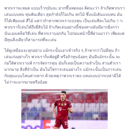
พวกเราจะหมด แบบเร็วๆมันจะ ยากขึ้นทดลอง คิดนะว่า ถ้าเกิดพวกเรา
เล่นแบบทบ ทุนพันเดียว สุดกำลังก็ไม่เกิน หกไม้ ซึ่งแม้เดินแบบทบ มัน
ก็ได้เพียงแต่ สี่ไม้ แต่ว่าถ้าหากพวกเราแบ่งทุน เป็นเล่นทีละไม่เกิน 5 %
พวกเราก็เล่นได้ถึงยี่สิบไม้ ถ้าเกิดเล่นอย่างนี้ช่องทางมันมีมากยิ่งกว่า
นั่นเองเคล็ดวิธีเล่น ที่พวกเราบอกกัน ไปก่อนหน้านี้ที่ผ่านมาว่า เพียงแค่
มีทุนสิ่งเดียวก็สามารถที่จะเล่น
ได้ดูเหมือนจะทุกอย่าง แม้กระนั้นเอาเข้าจริง ๆ ถ้าหากว่าไม่มีทุน ถ้า
เล่นเก่งอย่างไร พวกเราก็แพ้อยู่ดี หรือถ้าทุนน้อยๆ มันมีแม้กระนั้น จะ
ก่อให้พวกเราแพ้ การจัดการทุน มันก็เลยเป็นความจำเป็น ส่วนตัวเรา
มากมาย สิ่งที่จำเป็น มันไม่ใช่การเล่นอย่างไร แม้กระนั้นเป็นการเล่น
กับทุนแบบไหนต่างหาก ด้วยเหตุว่าพวกเราคง แทงแบบปากเปล่ามิได้
ไม่ว่าจะมากมายหรือน้อย