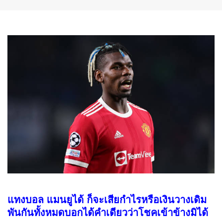
แทงบอล แมนยูได้ ก็จะเสียกำไรหรือเงินวางเดิม
พันกันทั้งหมดบอกได้คำเดียวว่าโชคเข้าข้างมิได้