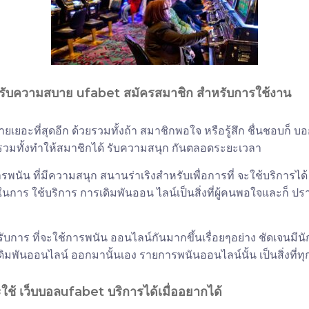
ด้รับความสบาย ufabet สมัครสมาชิก สำหรับการใช้งาน
ยเยอะที่สุดอีก ด้วยรวมทั้งถ้า สมาชิกพอใจ หรือรู้สึก ชื่นชอบก็ บอ
 รวมทั้งทำให้สมาชิกได้ รับความสนุก กันตลอดระยะเวลา
นัน ที่มีความสนุก สนานร่าเริงสำหรับเพื่อการที่ จะใช้บริการได้ ใน
ในการ ใช้บริการ การเดิมพันออน ไลน์เป็นสิ่งที่ผู้คนพอใจและก็ 
บการ ที่จะใช้การพนัน ออนไลน์กันมากขึ้นเรื่อยๆอย่าง ชัดเจนมี
ดิมพันออนไลน์ ออกมานั้นเอง รายการพนันออนไลน์นั้น เป็นสิ่งที่
ใช้ เว็บบอลufabet บริการได้เมื่ออยากได้