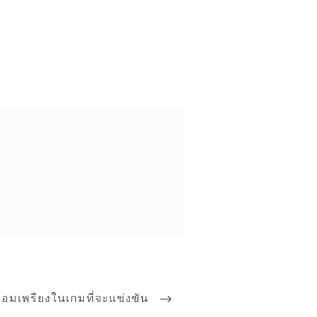
มเพรียงในเกมที่จะแข่งขัน