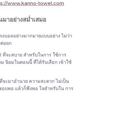
ps://www.kanno-towel.com
นมาอย่างสม่ำเสมอ
แทงบอลอย่างมากมายแบบอย่าง ไม่ว่า
ูต่อยก
d ที่จะสบาย สำหรับในการ ใช้การ
ิยมในตอนนี้ ที่ได้รับเลือก เข้าใช้
 ที่จะมาอำนวย ความสะดวก ไม่เป็น
ี่ชอบพอ แล้วก็พึงพอ ใจสำหรับใน การ