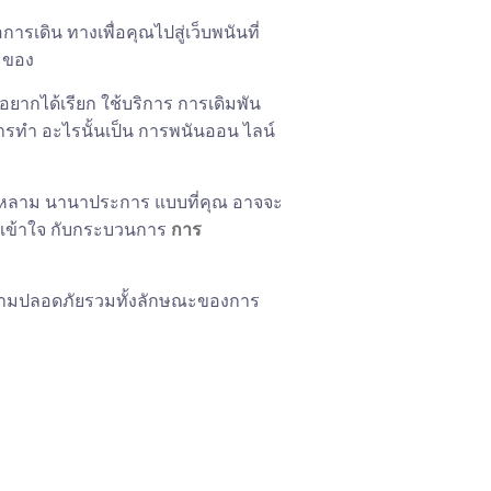
ารเดิน ทางเพื่อคุณไปสู่เว็บพนันที่
ณะของ
อยากได้เรียก ใช้บริการ การเดิมพัน
รทำ อะไรนั้นเป็น การพนันออน ไลน์
์มีล้นหลาม นานาประการ แบบที่คุณ อาจจะ
ความเข้าใจ กับกระบวนการ
การ
ความปลอดภัยรวมทั้งลักษณะของการ