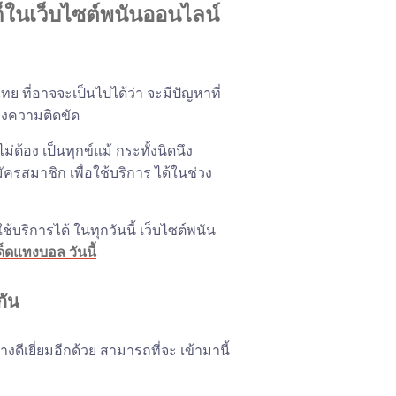
็ในเว็บไซต์พนันออนไลน์
ย ที่อาจจะเป็นไปได้ว่า จะมีปัญหาที่
้างความติดขัด
่ต้อง เป็นทุกข์แม้ กระทั้งนิดนึง
ัครสมาชิก เพื่อใช้บริการ ได้ในช่วง
้บริการได้ ในทุกวันนี้ เว็บไซต์พนัน
ด็ดแทงบอล วันนี้
กัน
งดีเยี่ยมอีกด้วย สามารถที่จะ เข้ามานี้