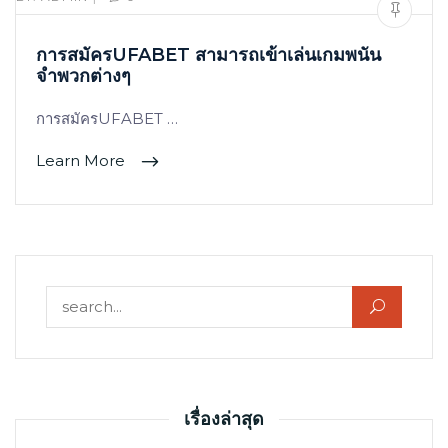
การสมัครUFABET สามารถเข้าเล่นเกมพนัน
จำพวกต่างๆ
การสมัครUFABET …
Learn More
ค้นหาสำหรับ:
เรื่องล่าสุด