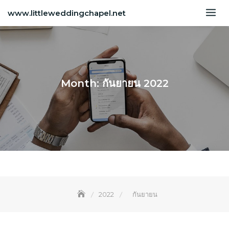
Skip
www.littleweddingchapel.net
to
content
Month:
กันยายน 2022
2022
กันยายน