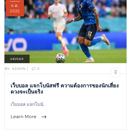
ก.ค.
2022
แทงบอล
|
BY:
ADMIN
0
เว็บบอล แจกโบนัสฟรี ความต้องการของนักเสี่ยง
ดวงจะเป็นจริง
เว็บบอล แจกโบนั…
Learn More