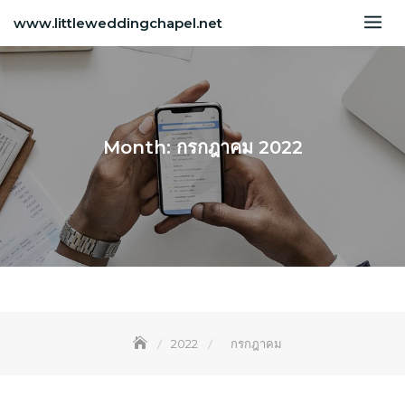
Skip
www.littleweddingchapel.net
to
content
Month:
กรกฎาคม 2022
2022
กรกฎาคม