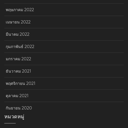
พฤษภาคม 2022
เมษายน 2022
มีนาคม 2022
กุมภาพันธ์ 2022
มกราคม 2022
ธันวาคม 2021
พฤศจิกายน 2021
ตุลาคม 2021
กันยายน 2020
หมวดหมู่