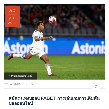
30
ก.ค.
2022
การพนันออนไลน์
|
BY:
ADMIN
0
สมัคร แทงบอลUFABET การเล่นเกมการเดิมพัน
บอลออนไลน์