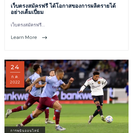
เว็บตรงสมัครฟรี ได้โอกาสของการผลิตรายได้
อย่างเต็มเปี่ยม
เว็บตรงสมัครฟรี…
Learn More
24
ก.ค.
2022
การพนันออนไลน์