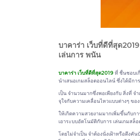
บาคาร่า เว็บที่ดีที่สุด20
เล่นการ พนัน
บาคาร่า เว็บที่ดีที่สุด2019
ที่ ชื่นชอบ
นำเสนอเกมสล็อตออนไลน์ ซึ่งได้มีกา
เป็น จำนวนมากซึ่งพอเพียงกับ สิ่งที่ จำ
จุใจกับความเคลื่อนไหวแบบต่างๆ ของ 
ให้เกิดความสวยงามมากเพิ่มขึ้นกับการ 
เอาระบบอัตโนมัติกับการ เล่นเกมสล็อต
โดยไม่จำเป็น จำต้องนั่งเฝ้าหรือดึงคัน