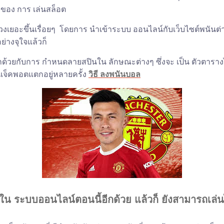
ของ การ เล่นสล็อต
งเยอะขึ้นเรื่อยๆ โดยการ นำเข้าระบบ ออนไลน์กับเว็บไซต์พนันต่างๆ
ย่างจุใจแล้วก็
ยอีกด้วยกับการ กำหนดลายสปินใน ลักษณะต่างๆ ซึ่งจะ เป็น ตัวตารา
แจ็คพอตแตกอยู่หลายครั้ง
วิธี ลงพนันบอล
ใน ระบบออนไลน์ตอนนี้อีกด้วย แล้วก็ ยังสามารถเล่น