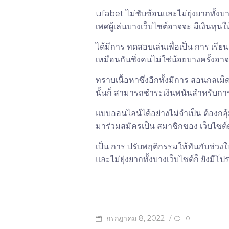
ufabet ไม่ซับซ้อนและไม่ยุ่งยากทั้งบางเ
เพศผู้เล่นบางเว็บไซต์อาจจะ มีเงินทุน
ได้มีการ ทดสอบเล่นเพื่อเป็น การ เรีย
เหมือนกันซึ่งคนไม่ใช่น้อยบางครั้งอาจ
ทราบเนื้อหาซึ่งอีกทั้งมีการ สอนกลเม็ด
นั้นก็ สามารถชำระเงินพนันสำหรับการ
แบบออนไลน์ได้อย่างไม่จำเป็น ต้องกลุ้ม
มาร่วมสมัครเป็น สมาชิกของ เว็บไซต์ต
เป็น การ ปรับพฤติกรรมให้ทันกับช่วงใน
และไม่ยุ่งยากทั้งบางเว็บไซต์ก็ ยังมีโป
POSTED
กรกฎาคม 8, 2022
/
0