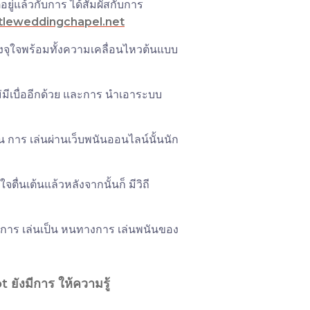
อยู่แล้วกับการ ได้สัมผัสกับการ
ttleweddingchapel.net
ย่างจุใจพร้อมทั้งความเคลื่อนไหวต้นแบบ
ม่มีเบื่ออีกด้วย และการ นำเอาระบบ
ใน การ เล่นผ่านเว็บพนันออนไลน์นั้นนัก
ตื่นเต้นแล้วหลังจากนั้นก็ มีวิถี
่ สูงการ เล่นเป็น หนทางการ เล่นพนันของ
 ยังมีการ ให้ความรู้