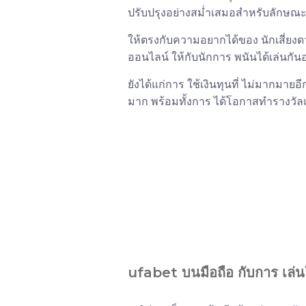
ปรับปรุงอย่างสม่ำเสมอสำหรับลักษณะ
ให้ตรงกับความอยากได้ของ นักเสี่ยงดว
ออนไลน์ ให้กับนักการ พนันได้เล่นกันอ
ยังได้แก่การ ใช้เงินทุนที่ ไม่มากมา
มาก พร้อมทั้งการ ได้โอกาสทำรางวัล
ufabet บนมือถือ กับการ เล่น