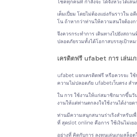
โชคทุกคนที่ กำลังจะ ได้จังหวะได้เล่น
เต็มเปี่ยม โดยไม่ต้องแย่งกันราวใน อ
โน ถ้าหากว่าท่านให้ความสนใจต้องก
จึงควรกระทำการ เดินทางไปยังสถานที่ ท
ปลอดภัยรวมทั้งได้โอกาสบรรลุเป้าหมา
เครดิตฟรี ufabet การ เล่นเก
ufabet แจกเครดิตฟรี หรือควรจะ ใช้บ
ความไม่ปลอดภัย ufabetเว็บตรง สำหรั
ใน การ ใช้งานให้แก่สมาชิกมากขึ้นวัน
งานให้แด่ท่านตกลงใจใช้งานได้ง่ายดาย
ท่านมีความสนุกสนานร่าเริงสำหรับเ
ที่ สุดslot online คือการ ใช้เงินไม่
อย่างที่ คิดกับการ ลงทุนเล่นเกมสล็อตใ