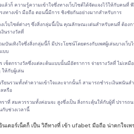
วก็ ความรู้ความเข้าใจซึ่งทางเว็บไซต์ได้จัดแจงไว้ให้กับคนที่ พึ
งทางเข้า มือถือ ตอนนี้มีการ ชิงชัยกันอย่างมากสำหรับการ
างเว็บไซต์ต่างๆ ซึ่งสิ่งกลุ่มนี้เป็น คุณลักษณะเด่นสำหรับคนที่ ต้อ
งินรางวัลที่
่วมบันเทิงใจซึ่งสิ่งกลุ่มนี้ก็ มีประโยชน์โดยตรงกับเพศผู้เล่นบางเว
นแบ
บ
็ดกรางวัลซึ่งแต่ละต้นแบบนั้นมีอัตราการ จ่ายรางวัลที่ ไม่เหมือ
ให้กับผู้เล่น
้เล่าเรียนรวมทั้งทำความเข้าใจและจากนั้นก็ สามารถชำระเงินพนัน
วลหรือ
ตราที่ สมควรรวมทั้งค่อนจะ สูงซึ่งเป็น สิ่งกระตุ้นให้กับผู้ที่ ปร
นกับช่วงเวลานี้
อร์เน็ตก็ เป็น วิถีทางที่ เข้า ufabet มือถือ น่าตกใจเพรา