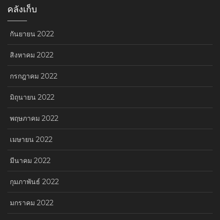
คลังเก็บ
กันยายน 2022
สิงหาคม 2022
กรกฎาคม 2022
มิถุนายน 2022
พฤษภาคม 2022
เมษายน 2022
มีนาคม 2022
กุมภาพันธ์ 2022
มกราคม 2022