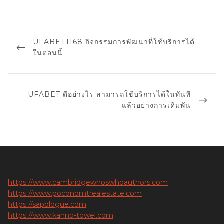
เมนู
นำทาง
PREVIOUS
UFABET1168 กิจกรรมการพัฒนาที่ใช้บริการได้
เรื่อง
POST
ในตอนนี้
NEXT
UFABET ดีอย่างไร สามารถใช้บริการได้ในทันที
POST
แล้วอย่างการเดิมพัน
https://www.cambridgewhoswhoauthors.com
https://www.poconomtrealestate.com
https://sapblogue.com
https://www.kanno-towel.com