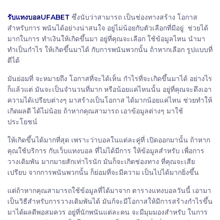
รับแทงบอลUFABET
ซึ่งนับว่าสามารถ เป็นช่องทางสร้าง โอกาส
สำหรับการ พนันได้อย่างน่าสนใจ อยู่ไม่น้อยกับตัวเลือกที่มีอยู่ ช่วยได้
มากในการ ทำเงินให้เกิดขึ้นมา อยู่ที่คุณจะเลือก ใช้ข้อมูลไหน นำมา
ทำเป็นกำไร ให้เกิดขึ้นมาได้ กับการพนันพวกนั้น ถ้าหากเลือก รูปแบบที่
ดีได้
มันย่อมที่ จะหมายถึง โอกาสที่จะได้เห็น กำไรที่จะเกิดขึ้นมาได้ อย่างไร
ก็แล้วแต่ มันจะเป็นจำนวนที่มาก หรือน้อยแค่ไหนนั้น อยู่ที่คุณจะดึงเอา
ความได้เปรียบต่างๆ มาสร้างเป็นโอกาส ได้มากน้อยแค่ไหน ช่วยทำให้
เกิดผลดี ได้ไม่น้อย ถ้าหากคุณสามารถ เอาข้อมูลต่างๆ มาใช้
ประโยชน์
ให้เกิดขึ้นได้มากที่สุด เพราะว่าบอลในแต่ละคู่ที่ เปิดออกมานั้น ถ้าหาก
คุณใช้บริการ กับเว็บแทงบอล ที่ไม่ได้มีการ ให้ข้อมูลสำหรับ เพื่อการ
วางเดิมพัน มากมายสักเท่าไรนัก มันก็จะเกิดช่องทาง ที่คุณจะเสีย
เปรียบ จากการพนันพวกนั้น ก็ย่อมที่จะมีความ เป็นไปได้มากยิ่งขึ้น
แต่ถ้าหากคุณสามารถใช้ข้อมูลที่ได้มาจาก ตารางแทงบอลวันนี้ เอามา
เป็นวิธีสำหรับการวางเดิมพันได้ มันก้จะมีโอกาสให้มีการสร้างกำไรขึ้น
มาได้ผลดีพอสมควร อยู่ที่นักพนันแต่ละคน จะมีมุมมองสำหรับ ในการ