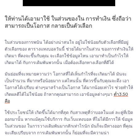
ให้ท่านได้เอามาใช้ ในส่วนของใน การทำเงิน ซึ่งถือว่า
สามารถเป็นโอกาส กลายเป็นตัวเลือก
ในส่วนของการพนัน ได้อย่างน่าสนใจ อยู่ไม่ใช่น้อยกับตัวเลือกที่มีอยู่
ตัวเลือกของ ตารางแทงบอลวันนี้ ช่วยได้มากในส่วน ของการทำเงินให้
เกิดมา ที่คงจะขึ้นกับคุณ จะเลือกใช้ข้อมูลไหน เอามาทำเป็นกำไรให้
เกิดมาได้ กับการเดิมพันพวกนั้น เมื่อต้องเลือกทางเลือกที่ดีได้
มันย่อมที่จะหมายความว่า โอกาสที่ได้เห็นกำไรที่จะเกิดมาได้ มันจะ
เป็นจำนวน ที่มากหรือน้อยมาก แค่ไหนนั้น ที่ควรขึ้นกับคุณจะดึง เอา
โอกาสได้เปรียบ ต่างๆมาสร้างเป็นโอกาส ได้มากน้อยเท่าไร ช่วยทำให้
เกิดผลดีได้ไม่ใช่น้อย ถ้าหากคุณสามารถ เอาข้อมูลต่างๆมา
ต่ำ3.50
คือ
ใช้ประโยชน์ให้ เกิดขึ้นได้มากที่สุด กับสาเหตุที่ว่าบอลในแต่ ละคู่ที่เปิด
ออกมานั้น หากแม้คุณใช้บริการ กับเว็บแทงบอล ที่ไม่ได้มีการให้ ข้อมูล
ในส่วนของ ในการวางเดิมพันมากสักเท่าไรนัก มันก็จะมีทางออก ที่คุณ
จะเสียเปรียบจาก การเดิมพันพวกนั้น ก็ย่อมที่จะมีความน่า