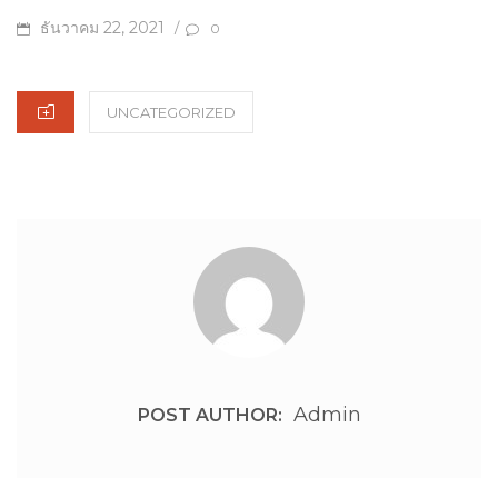
POSTED
ธันวาคม 22, 2021
/
0
ON
CATEGORIES
UNCATEGORIZED
Admin
POST AUTHOR: