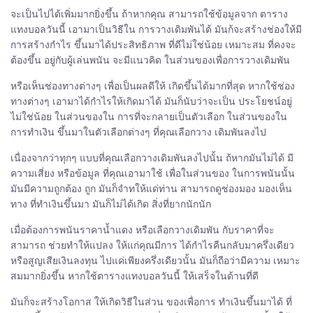
จะเป็นไปได้เพิ่มมากยิ่งขึ้น ถ้าหากคุณ สามารถใช้ข้อมูลจาก ตาราง
แทงบอลวันนี้ เอามาเป็นวิธีใน การวางเดิมพันได้ มันก้จะสร้างช่องให้มี
การสร้างกำไร ขึ้นมาได้ประสิทธิภาพ ที่ดีไม่ใช่น้อย เหมาะสม ที่คงจะ
ต้องขึ้น อยู่กับผู้เล่นพนัน จะมีแนวคิด ในส่วนของเพื่อการวางเดิมพัน
หรือเห็นช่องทางต่างๆ เพื่อเป็นผลดีให้ เกิดขึ้นได้มากที่สุด หากใช้ช่อง
ทางต่างๆ เอามาได้กำไรให้เกิดมาได้ มันก็นับว่าจะเป็น ประโยชน์อยู่
ไม่ใช่น้อย ในส่วนของใน การที่จะกลายเป็นตัวเลือก ในส่วนของใน
การทำเงิน ขึ้นมาในตัวเลือกต่างๆ ที่คุณเลือกวาง เดิมพันลงไป
เนื่องจากว่าทุกๆ แบบที่คุณเลือกวางเดิมพันลงไปนั้น ถ้หากมันไม่ได้ มี
ความเสี่ยง หรือข้อมูล ที่คุณเอามาใช้ เพื่อในส่วนของ ในการพนันนั้น
มันมีความถูกต้อง ถูก มันก็จำทให้แด่ท่าน สามารถดูช่องมอง มองเห็น
ทาง ที่ทำเงินขึ้นมา มันก็ไม่ได้เกิด สิ่งที่ยากนักนัก
เมื่อต้องการพนันราคาน้ำแดง หรือเลือกวางเดิมพัน กับราคาที่จะ
สามารถ ช่วยทำให้แปลง ให้แก่คุณมีการ ได้กำไรคืนกลับมาครึ่งเดียว
หรือสูญเสียเงินลงทุน ไปแค่เพียงครึ่งเดียวนั้น มันก็ถือว่ามีความ เหมาะ
สมมากยิ่งขึ้น หากใช้ตารางแทงบอลวันนี้ ให้เสร็จในด้านที่ดี
มันก็จะสร้างโอกาส ให้เกิดวิธีในส่วน ของเพื่อการ ทำเงินขึ้นมาได้ ที่