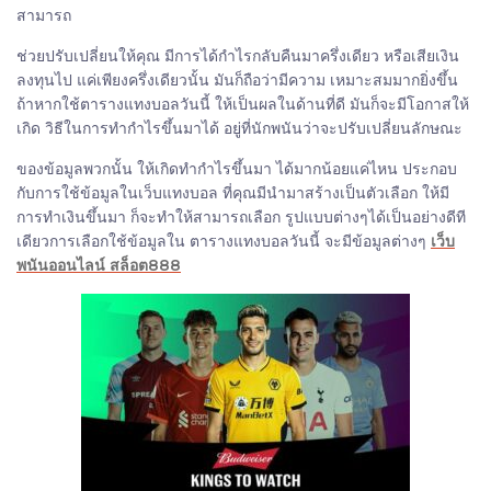
สามารถ
ช่วยปรับเปลี่ยนให้คุณ มีการได้กำไรกลับคืนมาครึ่งเดียว หรือเสียเงิน
ลงทุนไป แค่เพียงครึ่งเดียวนั้น มันก็ถือว่ามีความ เหมาะสมมากยิ่งขึ้น
ถ้าหากใช้ตารางแทงบอลวันนี้ ให้เป็นผลในด้านที่ดี มันก็จะมีโอกาสให้
เกิด วิธีในการทำกำไรขึ้นมาได้ อยู่ที่นักพนันว่าจะปรับเปลี่ยนลักษณะ
ของข้อมูลพวกนั้น ให้เกิดทำกำไรขึ้นมา ได้มากน้อยแค่ไหน ประกอบ
กับการใช้ข้อมูลในเว็บแทงบอล ที่คุณมีนำมาสร้างเป็นตัวเลือก ให้มี
การทำเงินขึ้นมา ก็จะทำให้สามารถเลือก รูปแบบต่างๆได้เป็นอย่างดีที
เดียวการเลือกใช้ข้อมูลใน ตารางแทงบอลวันนี้ จะมีข้อมูลต่างๆ
เว็บ
พนันออนไลน์ สล็อต888