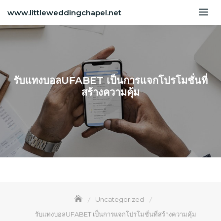
Skip
www.littleweddingchapel.net
to
content
รับแทงบอลUFABET เป็นการแจกโปรโมชั่นที่
สร้างความคุ้ม
Uncategorized
รับแทงบอลUFABET เป็นการแจกโปรโมชั่นที่สร้างความคุ้ม