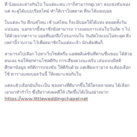
ที่ น้อยและต่างกันไป ในแต่ละคน เราก็สามารถดูเวลา ลงแข่งขันของ
แต่ ละคู่ได้แบบเรียลไทม์ ทำให้เราไม่พลาด ที่จะได้แทงบอล
ในแต่ละวัน ดึกแค่ไหน เช้าแค่ไหน ก็จะมีบอลให้ได้แทง ตลอดทั้งวัน
แน่นอน นอกจากนี้สมาชิกยังสามารถ วางแผนการเล่นในวันถัด ๆ ไป
ได้ด้วยจากตาราง บอลที่บอกถึงโปรแกรมใน วันถัดไปแบบไม่สะดุด สิ่ง
เหล่านี้รวบรวม ไว้เพื่อสมาชิกในแต่ละเจ้า นักเดิมพันก็
สามารถไปเลือก ไปหาเว็บไซต์หรือ แอฟพลิเคชั่นที่ท่านชื่นชอบ ได้ด้วย
ตนเอง ขอให้ทุกท่านโชคดีกับ การเสี่ยงดวงนะครับ เล่นแบบมีสติ
ศึกษาข้อมูล สถิติการแข่งขัน ให้ดีกันด้วย แค่เพียงเราอาจ จะต้องเลือก
ใช้ ตารางแทงบอลวันนี้ ให้เหมาะสมกับใน
แต่ละตัวเลือกมันก็จะเป็น ช่องทางที่ดีมากขึ้นให้ใครหลายคน ได้เลือก
เอามาทำกำไร ซึ่งถือว่าส่งผลดีให้ เกิดขึ้นได้เป็นอย่างมาก
https://www.littleweddingchapel.net