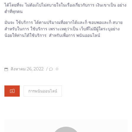
ได้โดยที่จะ ไม่ต้องไปไม่สบายใจในเรื่องเกี่ยวกับการ เงินเขาเป็น อย่าง
ต่ำที่ทุกคน
มันจะ ใช้บริการ ได้ตามปริมาณที่อยากได้และก็ ชอบพอและก็ สบาย
สำหรับในการ ใช้บริการ เพราะเหตุว่าเป็น เว็บที่ไม่มีผู้ใดระบุอย่าง
น้อยให้ท่านได้ใช้บริการ สำหรับเพื่อการ พนันออนไลน์
POSTED
สิงหาคม 26, 2022
/
0
ON
CATEGORIES
การพนันออนไลน์