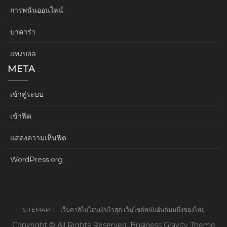
การพนันออนไลน์
บาคาร่า
แทงบอล
META
เข้าสู่ระบบ
เข้าฟีด
แสดงความเห็นฟีด
WordPress.org
SITEMAP
เว็บคาสิโนโอนเงินไวสุด เว็บไซต์พนันอันดับหนึ่งของไทย
Copyright © All Rights Reserved. Business Gravity Theme