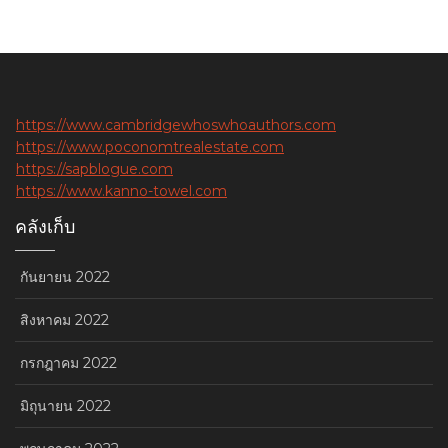
https://www.cambridgewhoswhoauthors.com
https://www.poconomtrealestate.com
https://sapblogue.com
https://www.kanno-towel.com
คลังเก็บ
กันยายน 2022
สิงหาคม 2022
กรกฎาคม 2022
มิถุนายน 2022