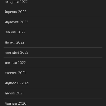
กรกฎาคม 2022
มิถุนายน 2022
พฤษภาคม 2022
เมษายน 2022
มีนาคม 2022
กุมภาพันธ์ 2022
มกราคม 2022
ธันวาคม 2021
พฤศจิกายน 2021
ตุลาคม 2021
กันยายน 2020