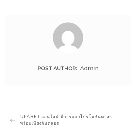
Admin
POST AUTHOR:
เมนู
นำทาง
PREVIOUS
UFABET ออนไลน์ มีการแจกโปรโมชั่นต่างๆ
เรื่อง
POST
พร้อมเพียงกันตลอด