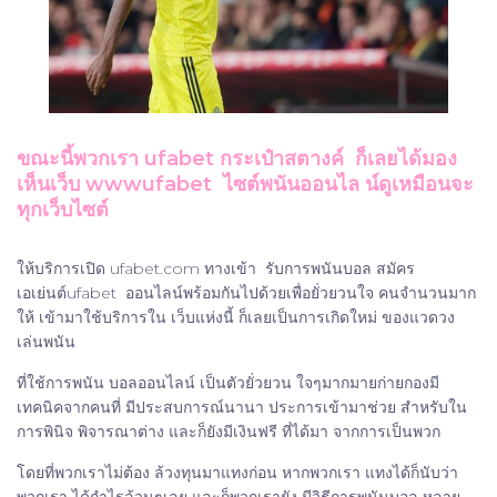
ขณะนี้พวกเรา ufabet กระเป๋าสตางค์ ก็เลยได้มอง
เห็นเว็บ wwwufabet ไซต์พนันออนไล น์ดูเหมือนจะ
ทุกเว็บไซต์
ให้บริการเปิด ufabet.com ทางเข้า รับการพนันบอล สมัคร
เอเย่นต์ufabet ออนไลน์พร้อมกันไปด้วยเพื่อยั่วยวนใจ คนจำนวนมาก
ให้ เข้ามาใช้บริการใน เว็บแห่งนี้ ก็เลยเป็นการเกิดใหม่ ของแวดวง
เล่นพนัน
ที่ใช้การพนัน บอลออนไลน์ เป็นตัวยั่วยวน ใจๆมากมายก่ายกองมี
เทคนิคจากคนที่ มีประสบการณ์นานา ประการเข้ามาช่วย สำหรับใน
การพินิจ พิจารณาต่าง และก็ยังมีเงินฟรี ที่ได้มา จากการเป็นพวก
โดยที่พวกเราไม่ต้อง ล้วงทุนมาแทงก่อน หากพวกเรา แทงได้ก็นับว่า
พวกเรา ได้กำไรล้วนๆเลย และก็พวกเรายัง มีวิธีการพนันบอล หลาย