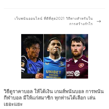
NEXT
เว็บพนันออนไลน์ ที่ดีที่สุด2021 วิถีทางสำหรับใน
POST
การสร้างกำไร
วิธีดูราคาบอล ให้ได้เงิน เกมส์พนันบอล การพนัน
กีฬาบอล มีให้แก่สมาชิก ทุกท่านได้เลือก เล่น
เยอะแยะ