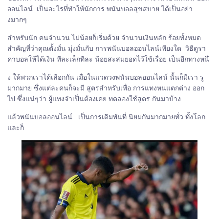
ออนไลน์ เป็นอะไรที่ทำให้นักการ พนันบอลสุขสบาย ได้เป็นอย่า
งมากๆ
สำหรับนัก คนจำนวน ไม่น้อยก็เริ่มด้วย จำนวนเงินหลัก ร้อยทั้งหมด
สำคัญที่ว่าคุณตั้งมั่น มุ่งมั่นกับ การพนันบอลออนไลน์เพียงใด วิธีดูรา
คาบอลให้ได้เงิน ทีละเล็กทีละ น้อยสะสมยอดไว้ใช้เรื่อย เป็นอีกทางหนึ่
ง ให้พวกเราได้เลือกกัน เมื่อในแวดวงพนันบอลออนไลน์ นั้นก็มีเรา รู
มากมาย ซึ่งแต่ละคนก็จะมี สูตรสำหรับเพื่อ การแทงหนแตกต่าง ออก
ไป ซึ่งแน่ๆว่า ผู้แทงจำเป็นต้องเคย ทดลองใช้สูตร กันมาบ้าง
แล้วพนันบอลออนไลน์ เป็นการเดิมพันที่ นิยมกันมากมายทั่ว ทั้งโลก
และก็