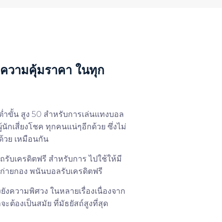
างความคุ้มราคา ในทุก
ำขั้น สูง 50 สำหรับการเล่นแทงบอล
กเสี่ยงโชค ทุกคนแน่ๆอีกด้วย ซึ่งไม่
ด้วย เหมือนกัน
ารถรับเครดิตฟรี สำหรับการ ไปใช้ให้มี
ก่ายกอง พนันบอลรับเครดิตฟรี
งยังความพิศวง ในหลายเรื่องเนื่องจาก
้องเป็นสมัย ที่มัธยัสถ์สูงที่สุด