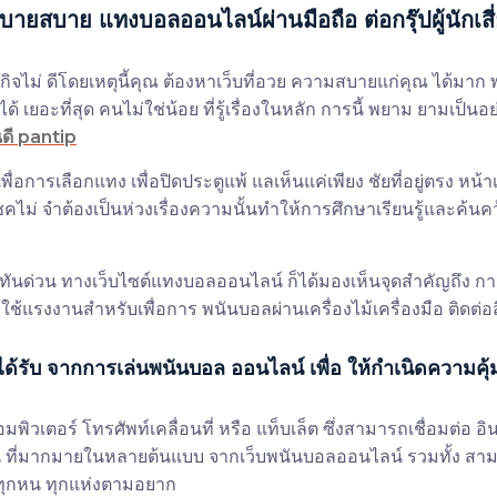
สบาย แทงบอลออนไลน์ผ่านมือถือ ต่อกรุ๊ปผู้นักเสี
จไม่ ดีโดยเหตุนี้คุณ ต้องหาเว็บที่อวย ความสบายแก่คุณ ได้มาก 
ด้ เยอะที่สุด คนไม่ใช่น้อย ที่รู้เรื่องในหลัก การนี้ พยาม ยามเป็นอ
นดี pantip
อการเลือกแทง เพื่อปิดประตูแพ้ แลเห็นแค่เพียง ชัยที่อยู่ตรง หน้าเพีย
งโชคไม่ จำต้องเป็นห่วงเรื่องความนั้นทำให้การศึกษาเรียนรู้และค้น
้ทันด่วน ทางเว็บไซต์แทงบอลออนไลน์ ก็ได้มองเห็นจุดสำคัญถึง 
แรงงานสำหรับเพื่อการ พนันบอลผ่านเครื่องไม้เครื่องมือ ติดต่อส
้รับ จากการเล่นพนันบอล ออนไลน์ เพื่อ ให้กำเนิดความคุ้ม ค
เตอร์ โทรศัพท์เคลื่อนที่ หรือ แท็บเล็ต ซึ่งสามารถเชื่อมต่อ อินเตอ
น ที่มากมายในหลายต้นแบบ จากเว็บพนันบอลออนไลน์ รวมทั้ง สาม
้ทุกหน ทุกแห่งตามอยาก