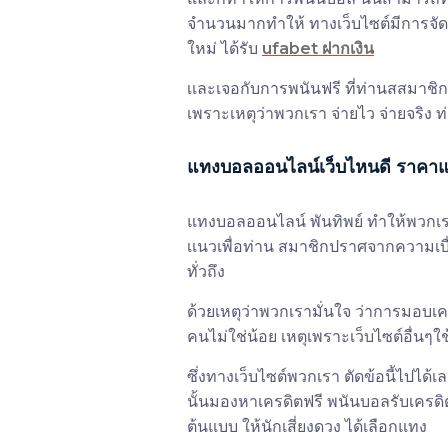
จำนวนมากทำให้ ทางเว็บไซต์มีการจัด
ใหม่ ได้รับ
ufabet ฝากเงิน
เเละเจอกับการพนันฟรี ที่ท่านสสมาชิกท
เพราะเหตุว่าพวกเรา จ่ายไว จ่ายจริง
แทงบอลออนไลน์เว็บไหนดี ราคาแพงน
แทงบอลออนไลน์ พันทิพย์ ทำให้พวกเ
เเนวเพื่อท่าน สมาชิกปราศจากความเบื่อ
ทั่วถึง
ด้วยเหตุว่าพวกเรามั่นใจ ว่าการมอบเค
คนไม่ใช่น้อย เหตุเพราะเว็บไซต์อื่นๆใ
ซึ่งทางเว็บไซต์พวกเรา ตัดข้อนี้ไปได้
นั้นมองหาเครดิตฟรี พนันบอลรับเครดิ
ต้นแบบ ให้นักเสี่ยงดวง ได้เลือกแทง