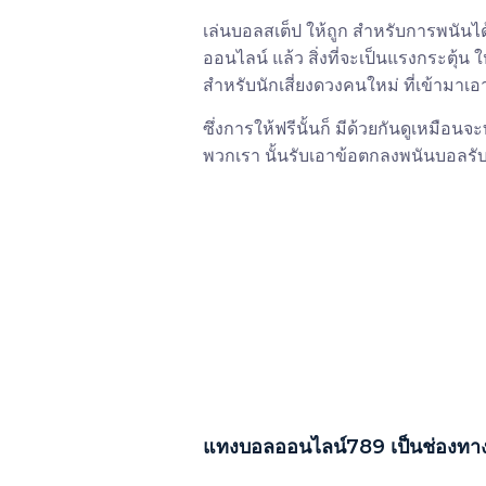
เล่นบอลสเต็ป ให้ถูก สำหรับการพนันได้อ
ออนไลน์ แล้ว สิ่งที่จะเป็นแรงกระตุ้น 
สำหรับนักเสี่ยงดวงคนใหม่ ที่เข้ามาเ
ซึ่งการให้ฟรีนั้นก็ มีด้วยกันดูเหมื
พวกเรา นั้นรับเอาข้อตกลงพนันบอลรับ เ
แทงบอลออนไลน์789 เป็นช่องทางที่จ