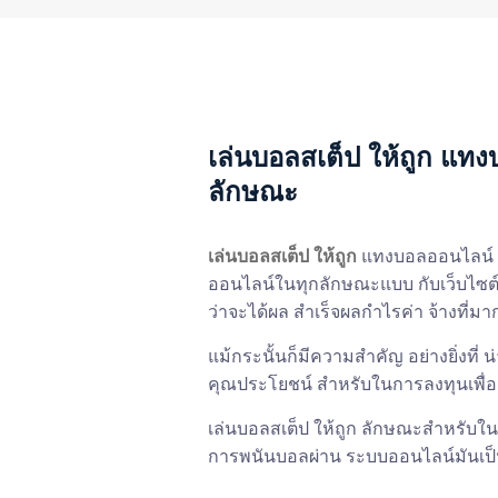
เล่นบอลสเต็ป ให้ถูก แทง
ลักษณะ
เล่นบอลสเต็ป ให้ถูก
แทงบอลออนไลน์ pa
ออนไลน์ในทุกลักษณะแบบ กับเว็บไซต์แท
ว่าจะได้ผล สำเร็จผลกำไรค่า จ้างที่มา
แม้กระนั้นก็มีความสำคัญ อย่างยิ่งที่ 
คุณประโยชน์ สำหรับในการลงทุนเพื่อ
เล่นบอลสเต็ป ให้ถูก ลักษณะสำหรับในกา
การพนันบอลผ่าน ระบบออนไลน์มันเป็นสิ่ง