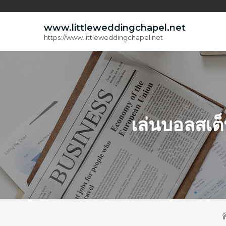
Skip
to
www.littleweddingchapel.net
content
https://www.littleweddingchapel.net
เล่นบอลสเต็