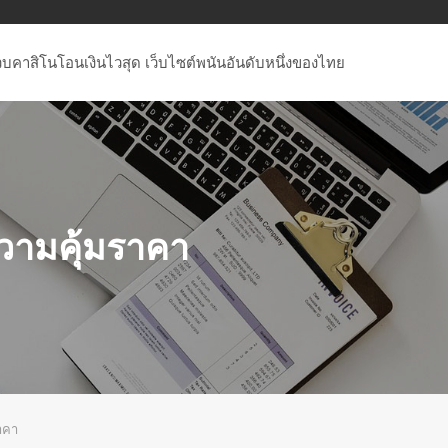
ว็บคาสิโนโอนเงินไวสุด เว็บไซต์พนันอันดับหนึ่งของไทย
ความคุ้มราคา
ราคา