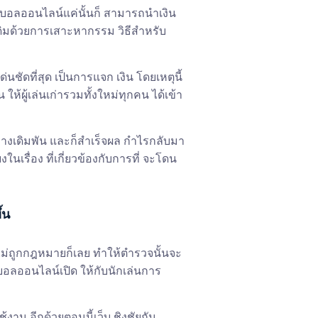
บอลออนไลน์แค่นั้นก็ สามารถนำเงิน
เดิมด้วยการเสาะหากรรม วิธีสำหรับ
ด่นชัดที่สุด เป็นการแจก เงิน โดยเหตุนี้
 ให้ผู้เล่นเก่ารวมทั้งใหม่ทุกคน ได้เข้า
ารวางเดิมพัน และก็สำเร็จผล กำไรกลับมา
ในเรื่อง ที่เกี่ยวข้องกับการที่ จะโดน
้น
ไม่ถูกกฎหมายก็เลย ทำให้ตำรวจนั้นจะ
ันบอลออนไลน์เปิด ให้กับนักเล่นการ
าน อีกด้วยตอนนี้เว็บ ชิงชัยกัน