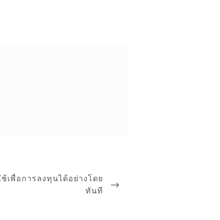
ช้เพื่อการลงทุนได้อย่างโดย
ทันที