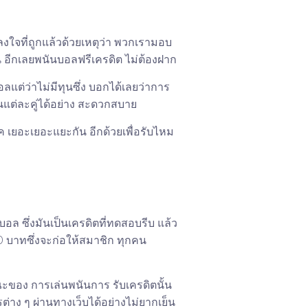
ใจที่ถูกแล้วด้วยเหตุว่า พวกเรามอบ
น อีกเลยพนันบอลฟรีเครดิต ไม่ต้องฝาก
แต่ว่าไม่มีทุนซึ่ง บอกได้เลยว่าการ
ในแต่ละคู่ได้อย่าง สะดวกสบาย
ค เยอะเยอะแยะกัน อีกด้วยเพื่อรับไหม
ล ซึ่งมันเป็นเครดิตที่ทดสอบรีบ แล้ว
0 บาทซึ่งจะก่อให้สมาชิก ทุกคน
ษณะของ การเล่นพนันการ รับเครดิตนั้น
ต่าง ๆ ผ่านทางเว็บได้อย่างไม่ยากเย็น