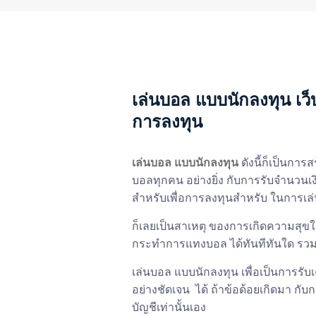
เล่นบอล แบบนักลงทุน เว
การลงทุน
เล่นบอล แบบนักลงทุน
ดังนี้ก็เป็นการ
บอลทุกคน อย่างยิ่ง กับการรับจำนวนเง
สำหรับเพื่อการลงทุนสำหรับ ในการเล่
ก็เลยเป็นสาเหตุ ของการเกิดความสุขใจ
กระทำการแทงบอล ได้ทันทีทันใด รวมทั้ง
เล่นบอล แบบนักลงทุน เพื่อเป็นการรับเค
อย่างชัดเจน ได้ ถ้าข้อด้อยเกิดมา กับ
บัญชีเท่านั้นเอง