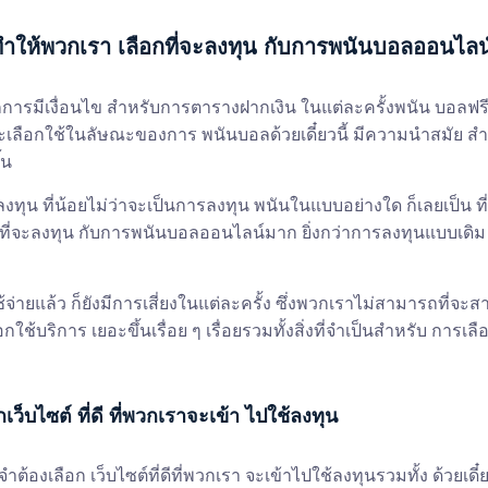
ห้พวกเรา เลือกที่จะลงทุน กับการพนันบอลออนไลน์ 
ารมีเงื่อนไข สำหรับการตารางฝากเงิน ในแต่ละครั้งพนัน บอลฟรีเค
ะเลือกใช้ในลัษณะของการ พนันบอลด้วยเดี๋ยวนี้ มีความนำสมัย สำห
้น
รลงทุน ที่น้อยไม่ว่าจะเป็นการลงทุน พนันในแบบอย่างใด ก็เลยเป็น 
ที่จะลงทุน กับการพนันบอลออนไลน์มาก ยิ่งกว่าการลงทุนแบบเดิม ๆ 
ช้จ่ายแล้ว ก็ยังมีการเสี่ยงในแต่ละครั้ง ซึ่งพวกเราไม่สามารถที
ลือกใช้บริการ เยอะขึ้นเรื่อย ๆ เรื่อยรวมทั้งสิ่งที่จำเป็นสำหรับ กา
็บไซต์ ที่ดี ที่พวกเราจะเข้า ไปใช้ลงทุน
ลือก เว็บไซต์ที่ดีที่พวกเรา จะเข้าไปใช้ลงทุนรวมทั้ง ด้วยเดี๋ยวนี้