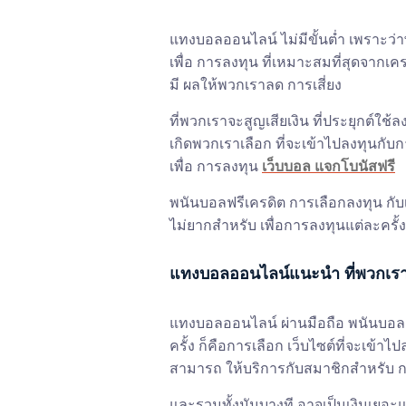
แทงบอลออนไลน์ ไม่มีขั้นต่ำ เพราะว่
เพื่อ การลงทุน ที่เหมาะสมที่สุดจากเคร
มี ผลให้พวกเราลด การเสี่ยง
ที่พวกเราจะสูญเสียเงิน ที่ประยุกต์ใช
เกิดพวกเราเลือก ที่จะเข้าไปลงทุนกับ
เพื่อ การลงทุน
เว็บบอล แจกโบนัสฟรี
พนันบอลฟรีเครดิต การเลือกลงทุน กับ
ไม่ยากสำหรับ เพื่อการลงทุนแต่ละครั้ง
แทงบอลออนไลน์แนะนำ ที่พวกเราจ
แทงบอลออนไลน์ ผ่านมือถือ พนันบอลฟรี
ครั้ง ก็คือการเลือก เว็บไซต์ที่จะเข้า
สามารถ ให้บริการกับสมาชิกสำหรับ การ
และรวมทั้งมันบางที อาจเป็นเงินเยอะแ