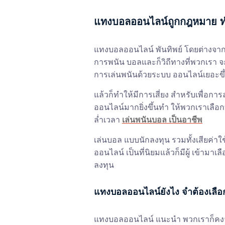
แทงบอลออนไลน์ถูกกฎหมาย ทำใ
แทงบอลออนไลน์ พันทิพย์ โดยต่างจากก
การพนัน บอลและก็วิถีทางที่พวกเรา จ
การเล่นพนันด้วยระบบ ออนไลน์เยอะขึ
แล้วก็ทำให้มีการเสี่ยง สำหรับเพื่อกา
ออนไลน์มากยิ่งขึ้นทำ ให้พวกเราเลือก
ล่ำเวลา
เล่นพนันบอล เป็นอาชีพ
เล่นบอล แบบนักลงทุน รวมทั้งเสียค่าใ
ออนไลน์ เป็นที่นิยมแล้วก็มีผู้ เข้ามาเ
ลงทุน
แทงบอลออนไลน์ยังไง จำต้องเลือกเว
แทงบอลออนไลน์ แนะนำ พวกเราก็คงจำต้องเ