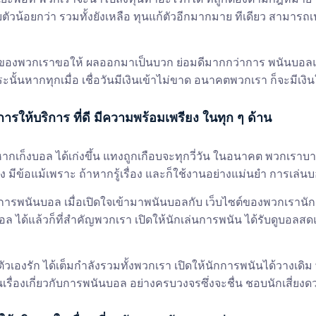
ตัวน้อยกว่า รวมทั้งยังเหลือ ทุนแก้ตัวอีกมากมาย ทีเดียว สามาร
วันของพวกเราขอให้ ผลออกมาเป็นบวก ย่อมดีมากกว่าการ พนันบอล
ะนั้นหากทุกเมื่อ เชื่อวันมีเงินเข้าไม่ขาด อนาคตพวกเรา ก็จะมีเงิ
ให้บริการ ที่ดี มีความพร้อมเพรียง ในทุก ๆ ด้าน
งบอล ได้เก่งขึ้น แทงถูกเกือบจะทุกวี่วัน ในอนาคต พวกเราบางที
อง มีข้อแม้เพราะ ถ้าหากรู้เรื่อง และก็ใช้งานอย่างแม่นยำ การเล่
ารพนันบอล เมื่อเปิดใจเข้ามาพนันบอลกับ เว็บไซต์ของพวกเรานักเสี่
อล ได้แล้วก็ที่สำคัญพวกเรา เปิดให้นักเล่นการพนัน ได้รับดูบอลสด
่ตัวเองรัก ได้เต็มกำลังรวมทั้งพวกเรา เปิดให้นักการพนันได้วางเดิ
รื่องเกี่ยวกับการพนันบอล อย่างครบวงจรซึ่งจะชื่น ชอบนักเสี่ยงดว