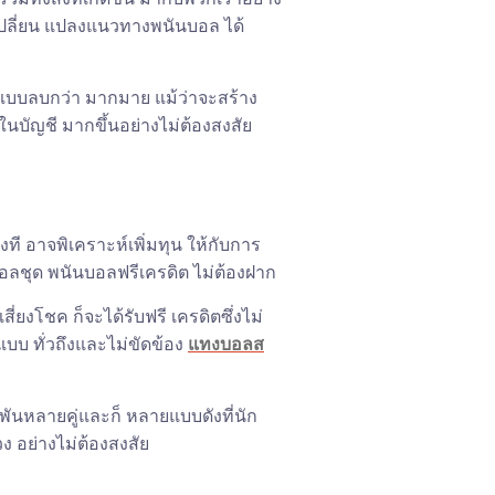
ถเปลี่ยน แปลงแนวทางพนันบอล ได้
แบบลบกว่า มากมาย แม้ว่าจะสร้าง
นในบัญชี มากขึ้นอย่างไม่ต้องสงสัย
 อาจพิเคราะห์เพิ่มทุน ให้กับการ
นบอลชุด พนันบอลฟรีเครดิต ไม่ต้องฝาก
ยงโชค ก็จะได้รับฟรี เครดิตซึ่งไม่
แบบ ทั่วถึงและไม่ขัดข้อง
แทงบอลส
ม พันหลายคู่และก็ หลายแบบดังที่นัก
ง อย่างไม่ต้องสงสัย