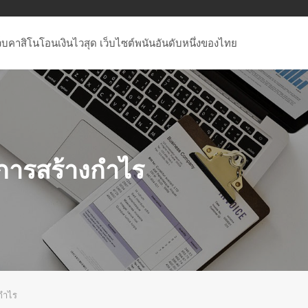
ว็บคาสิโนโอนเงินไวสุด เว็บไซต์พนันอันดับหนึ่งของไทย
การสร้างกำไร
กำไร