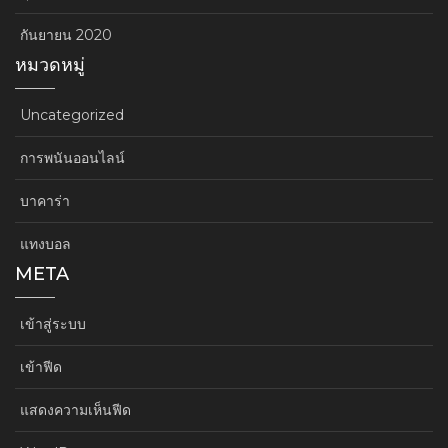
กันยายน 2020
หมวดหมู่
Uncategorized
การพนันออนไลน์
บาคาร่า
แทงบอล
META
เข้าสู่ระบบ
เข้าฟีด
แสดงความเห็นฟีด