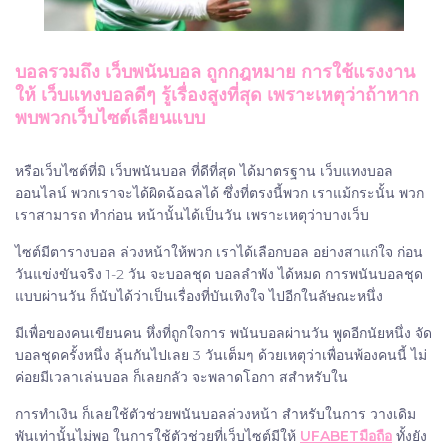
บอลรวมถึง เว็บพนันบอล ถูกกฎหมาย การใช้แรงงาน
ให้ เว็บแทงบอลดีๆ รู้เรื่องสูงที่สุด เพราะเหตุว่าถ้าหาก
พบพวกเว็บไซต์เลียนแบบ
หรือเว็บไซต์ที่มิ เว็บพนันบอล ที่ดีที่สุด ได้มาตรฐาน เว็บแทงบอล
ออนไลน์ พวกเราจะได้ผิดฉ้อฉลได้ ซึ่งที่ตรงนี้พวก เราแม้กระนั้น พวก
เราสามารถ ทำก่อน หน้านั้นได้เป็นวัน เพราะเหตุว่าบางเว็บ
ไซต์มีตารางบอล ล่วงหน้าให้พวก เราได้เลือกบอล อย่างสาแก่ใจ ก่อน
วันแข่งขันจริง 1-2 วัน จะบอลชุด บอลลำพัง ได้หมด การพนันบอลชุด
แบบผ่านวัน ก็นับได้ว่าเป็นเรื่องที่บันเทิงใจ ไปอีกในลัษณะหนึ่ง
มีเพื่อของคนเขียนคน หึ่งที่ถูกใจการ พนันบอลผ่านวัน พูดอีกนัยหนึ่ง จัด
บอลชุดครั้งหนึ่ง ลุ้นกันไปเลย 3 วันเต็มๆ ด้วยเหตุว่าเพื่อนพ้องคนนี้ ไม่
ค่อยมีเวลาเล่นบอล ก็เลยกลัว จะพลาดโอกา สสำหรับใน
การทำเงิน ก็เลยใช้ตัวช่วยพนันบอลล่วงหน้า สำหรับในการ วางเดิม
พันเท่านั้นไม่พอ ในการใช้ตัวช่วยที่เว็บไซต์มีให้
UFABETมือถือ
ทั้งยัง