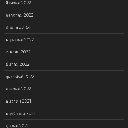
สิงหาคม 2022
กรกฎาคม 2022
มิถุนายน 2022
พฤษภาคม 2022
เมษายน 2022
มีนาคม 2022
กุมภาพันธ์ 2022
มกราคม 2022
ธันวาคม 2021
พฤศจิกายน 2021
ตุลาคม 2021