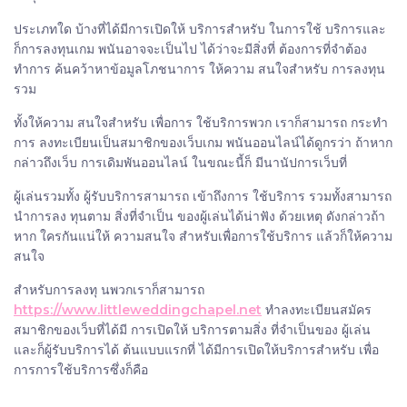
ประเภทใด บ้างที่ได้มีการเปิดให้ บริการสำหรับ ในการใช้ บริการและ
ก็การลงทุนเกม พนันอาจจะเป็นไป ได้ว่าจะมีสิ่งที่ ต้องการที่จำต้อง
ทำการ ค้นคว้าหาข้อมูลโภชนาการ ให้ความ สนใจสำหรับ การลงทุน
รวม
ทั้งให้ความ สนใจสำหรับ เพื่อการ ใช้บริการพวก เราก็สามารถ กระทำ
การ ลงทะเบียนเป็นสมาชิกของเว็บเกม พนันออนไลน์ได้ดูกรว่า ถ้าหาก
กล่าวถึงเว็บ การเดิมพันออนไลน์ ในขณะนี้ก็ มีนานัปการเว็บที่
ผู้เล่นรวมทั้ง ผู้รับบริการสามารถ เข้าถึงการ ใช้บริการ รวมทั้งสามารถ
นำการลง ทุนตาม สิ่งที่จำเป็น ของผู้เล่นได้น่าฟัง ด้วยเหตุ ดังกล่าวถ้า
หาก ใครกันแน่ให้ ความสนใจ สำหรับเพื่อการใช้บริการ แล้วก็ให้ความ
สนใจ
สำหรับการลงทุ นพวกเราก็สามารถ
https://www.littleweddingchapel.net
ทำลงทะเบียนสมัคร
สมาชิกของเว็บที่ได้มี การเปิดให้ บริการตามสิ่ง ที่จำเป็นของ ผู้เล่น
และก็ผู้รับบริการได้ ต้นแบบแรกที่ ได้มีการเปิดให้บริการสำหรับ เพื่อ
การการใช้บริการซึ่งก็คือ