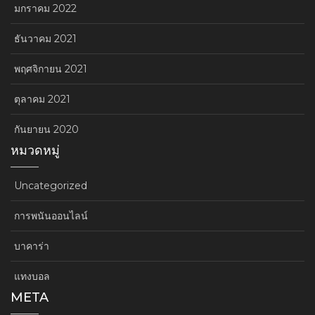
มกราคม 2022
ธันวาคม 2021
พฤศจิกายน 2021
ตุลาคม 2021
กันยายน 2020
หมวดหมู่
Uncategorized
การพนันออนไลน์
บาคาร่า
แทงบอล
META