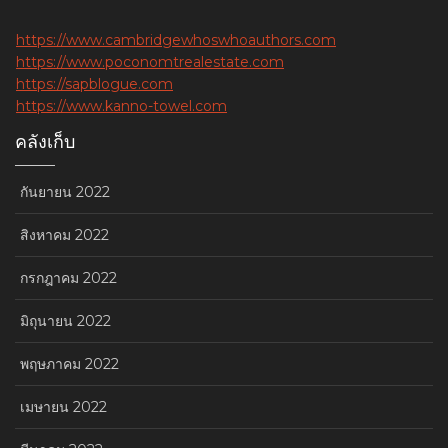
https://www.cambridgewhoswhoauthors.com
https://www.poconomtrealestate.com
https://sapblogue.com
https://www.kanno-towel.com
คลังเก็บ
กันยายน 2022
สิงหาคม 2022
กรกฎาคม 2022
มิถุนายน 2022
พฤษภาคม 2022
เมษายน 2022