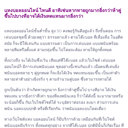
แทงบอลออนไลน์ ไหนดี อาทิเช่นหากทายถูกมากยิ่งกว่าห้าคู่
ขึ้นไปบางทีอาจได้เงินทดแทนมากยิ่งกว่า
แทงบอลออนไลน์ขั้นต่ำขั้น สูง 50 คงพอรู้กันดีอยู่แล้ว ถึงขั้นตอน การ
เล่นบอลชุดนี้ ด้วยเหตุว่า ธรรมดาแล้ว ตามโต๊ะบอล ที่เลื่องลือ ในอดีต
สมัย ก็จะมีให้เล่นกัน แบบธรรมดา เป็นการเล่นบอล แบบพนันพร้อม
หลายทีมหรือตั้งแต่ สามกลุ่มขึ้น ไปโดยจะต้อง ทายให้ถูกทั้งหมด
ทั้งปวงถึง จะได้เงินซึ่งเว้น เสียแต่ที่โต๊ะบอล แล้วเว็บไซต์ เล่นบอล
ออนไลน์ก็ มีการเล่นพนันบอล ชุดอย่างนี้เช่นกันแล้ว เมื่อคนที่เล่นยิ่ง
พนันบอลหลาย ๆ คู่ถูกหมด ก็จะยิ่งได้เงิน ทดแทนเยอะขึ้น เป็นเท่าตัว
หลายเท่าตัวอย่างยิ่งจริง ๆ ตามจำนวนคู่บอล ซึ่งสามารถทายได้
ถูกเป็นต้นว่า ถ้าเกิดทายถูกมาก ยิ่งกว่าห้าคู่ขึ้นไป บางทีอาจ ได้เงิน
ทดแทน มากยิ่งกว่าสี่เท่า ของที่ลงพนันเลย ก็ว่าได้ดังนี้ จะมากมายหรือ
จะน้อยก็ขึ้น กับเว็บไซต์ไซด์ได้ ระบุอัตราต่อรอง ลงมา ส่วนการเล่น
พนัน บอลแบบปกติ หรือที่เรียกกัน ว่าพนันบอลแบบโดดเดี่ยว
ทางเว็บไซต์แทง บอลออนไลน์ ก็มีบริการด้วย เหมือนกันที่เว็บไซต์
พนันบอลมีบริการ ทั้งหมดทุกอย่าง จากที่โต๊ะบอล ปกติมีนั้นก็เกิดเรื่อง ที่