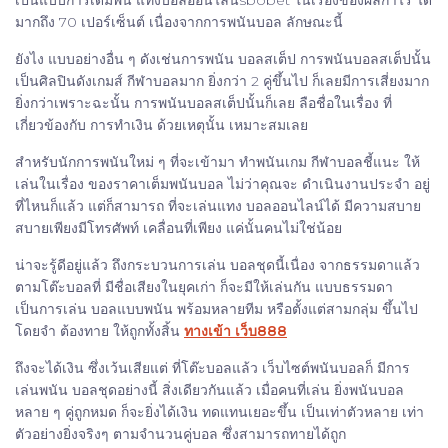
เป็นแบบการเดิมพัน แทงบอลออนไลน์sbobet ในเรื่องของผลกำไร ได้
มากถึง 70 เปอร์เซ็นต์ เนื่องจากการพนันบอล ลักษณะนี้
ยังไง แบบอย่างอื่น ๆ ดังเช่นการพนัน บอลสเต็ป การพนันบอลสเต็ปนั้น
เป็นศิลปินดังเกมส์ กีฬาบอลมาก ยิ่งกว่า 2 คู่ขึ้นไป ก็เลยมีการเสี่ยงมาก
ยิ่งกว่าเพราะฉะนั้น การพนันบอลสเต็ปนั้นก็เลย ลือชื่อในเรื่อง ที่
เกี่ยวข้องกับ การทำเงิน ด้วยเหตุนั้น เหมาะสมเลย
สำหรับนักการพนันใหม่ ๆ ที่จะเข้ามา ทำพนันเกม กีฬาบอลชี้แนะ ให้
เล่นในเรื่อง ของราคาเต็มพนันบอล ไม่ว่าคุณจะ ดำเนินงานประจำ อยู่
ที่ไหนก็แล้ว แต่ก็สามารถ ที่จะเล่นแทง บอลออนไลน์ได้ มีความสบาย
สบายเพียงมีโทรศัพท์ เคลื่อนที่เพียง แค่นั้นคนไม่ใช่น้อย
น่าจะรู้ดีอยู่แล้ว ถึงกระบวนการเล่น บอลชุดนี้เนื่อง จากธรรมดาแล้ว
ตามโต๊ะบอลที่ มีชื่อเสียงในยุคเก่า ก็จะมีให้เล่นกัน แบบธรรมดา
เป็นการเล่น บอลแบบพนัน พร้อมหลายทีม หรือตั้งแต่สามกลุ่ม ขึ้นไป
โดยจำ ต้องทาย ให้ถูกทั้งสิ้น
ทางเข้า เว็บ888
ถึงจะได้เงิน ซึ่งเว้นเสียแต่ ที่โต๊ะบอลแล้ว เว็บไซต์พนันบอลก็ มีการ
เล่นพนัน บอลชุดอย่างนี้ สิ่งเดียวกันแล้ว เมื่อคนที่เล่น ยิ่งพนันบอล
หลาย ๆ คู่ถูกหมด ก็จะยิ่งได้เงิน ทดแทนเยอะขึ้น เป็นเท่าตัวหลาย เท่า
ตัวอย่างยิ่งจริงๆ ตามจำนวนคู่บอล ซึ่งสามารถทายได้ถูก