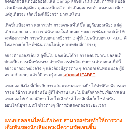
ตังค์อีกด้วย แทงบอลออนไลน์ pantip ลักษณะนี้นั้นเป็น การพนันบอล
เว้นเพียงแค่คู่เดียว คุณลองนึกดูสิว่า ถ้าเกิดคุณกระทำ แทงบอล เพียง
แต่คู่เดียวจะ เกิดเรื่องที่ดียิ่งกว่า มากแค่ไหน
เกิดขึ้นเนื่องจาก คุณกระทำ การเดาผลที่ได้ขึ้น อยู่กับบอลเพียง แต่คู่
เดียวแตกต่าง จากการ พนันบอลในลักษณะ ของการพนันบอลสเต็ป ที่
จะต้องกระทำ การพนันบอลมากยิ่งกว่า 2 คู่ขึ้นไปพนันบอล UFABETดี
ไหม ทางเว็บไซต์พนัน ออนไลน์ยูฟ่าเบทยัง มีการระบุ
อย่างต่ำบอลสเต็ป 2 คู่ขึ้นไป มองเห็นได้ว่า การลดปริมาณ บอลสเต็
ปลงเป็น การเพิ่มช่องทาง สำหรับการทำเงิน กับการเล่นบอลสเต็ปนี้
อย่างมากอย่างยิ่งจริง ๆ แล้วก็ยังมีสูตรต่าง ๆ จากนักเล่นพนันบอล ผู้มี
ความชำนาญ แล้วก็มี ควมรู้เยอะ
เล่นบอลUFABET
แทงบอล ยังไง ที่เกี่ยวกับการเล่น แทงบอลอย่างยิ่ง ได้ทำพินิจ พิจารณา
กรรม วิธีการเล่นสำหรับ ผู้ที่ไม่ทราบ และไม่มีหลักสำหรับเพื่อการเล่น
แทงบอลให้เข้ามาศึกษา โดยไม่เสียตังค์ โดยอีกทั้งเว็บไซต์ พนัน
ออนไลน์ยูฟ่าเบทมี ข่าวต่างๆ มีการอัพเดตตลอดระยะเวลา
แทงบอลออนไลน์ufabet สามารถช่วยทำให้การวาง
เดิมพันของนักเสี่ยงดวงมีความชัดเจนขึ้น