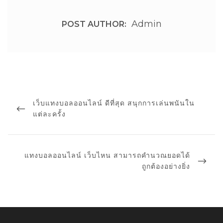
Admin
POST AUTHOR:
เมนู
นำทาง
PREVIOUS
เว็บแทงบอลออนไลน์ ดีที่สุด สนุกการเล่นพนันใน
เรื่อง
POST
แต่ละครั้ง
NEXT
แทงบอลออนไลน์ เว็บไหน สามารถคำนวณยอดได้
POST
ถูกต้องอย่างยิ่ง