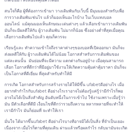
เกิดขึ้นมา สิ่งหนึ่งที่คุณควรต้อง
สนใจก็คือ ผู้ที่ต้องการเข้ามา วางเดิมพันกับเว็บนี้ มีมุมมองสำหรับเพื่อ
การวางเดิมพันเช่นไร แล้วก็มองเห็นอะไรบ้าง ในเว็บแทงบอล
ออนไลน์ แม้คุณมองเห็นลักษณะเด่นต่างๆ แล้วเลือกเข้ามาวางเดิมพัน
มันก็จะมีผลดีให้กับ ผู้วางเดิมพัน ไม่มากก็น้อย ซึ่งอย่างต่ำที่สุดเมื่อคุณ
เลือกวางเดิมพันไปแล้ว คุณก็ควรจะ
เรียนรู้และ ทำความเข้าใจถึงราคาต่างๆของบอลที่เปิดออกมา มันก็จะ
ส่งผลดีให้กับ ผู้วางเดิมพันได้ไม่น้อย โอกาสสำหรับการเดิมพันของ
แต่ละคนนั้น มันย่อมที่จะมีความ แตกต่างกันอยู่บ้าง เมื่อคุณสามารถ
เลือก โอกาสที่ดีกว่าที่มีอยู่มาใช้งานให้เกิดความคุ้มค่าคุ้มราคา มันก็จะ
เป็นโอกาสที่ดีเยี่ยม ที่สุดสำหรับทำให้มี
การเกิด โอกาสสำหรับการสร้างรายได้ให้มีขึ้น ufabetดีอย่างไร เมื่อ
อยากทำกำไรกับufabet ดีอย่างไรเราอาจไม่ต้องรู้แค่รู้ว่ามีกำไรก็พอ
อาจไม่ได้เป็นสิ่งสำคัญ อันดับหนึ่งในการเข้าไป ใช้งานเพราะเมื่อรู้ว่า
มัน มีตัวเลือกที่ดีมี เงื่อนไขที่ดีกว่ารวมถึงความ หลากหลายที่จะทำให้
เรามีกำไร มันก็ย่อมที่ จะทำให้เรา
มั่นใจ ได้มากขึ้นufabet ดีอย่างไรบางทีอาจมิได้เป็นสิ่ง ที่จำเป็นเยอะ
เนื่องจาก เมื่อไรก็ตามที่คุณเดิน ผ่านแล้วหรือผลกำไร กลับมามันจะเกิด