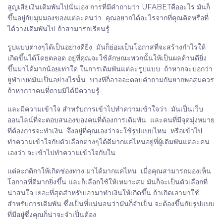
สูญเสียเงินเดิมพันไปนั่นเอง การที่มีคำถามว่า UFABETคืออะไร มันก็
ขึ้นอยู่กับมุมมองของแต่ละคนว่า คุณอยากได้อะไรจากที่คุณคิดหรือที่
ได้วางเดิมพันไป ถ้าสามารถเรียนรู้
รูปแบบต่างๆได้เป็นอย่างดียิ่ง มันก็ย่อมเป็นโอกาสที่จะสร้างกำไรให้
เกิดขึ้นได้โดยตลอด อยู่ที่คุณจะใช้ลักษณะพวกนั้นให้เป็นผลด้านดียิ่ง
ขึ้นมาได้มากน้อยเท่าใด ในการเดิมพันแต่ละรูปแบบ ถ้าหากจะบอกว่า
ยูฟ่าเบทมันเป็นอย่างไรนั้น บางทีก็อาจจะตอบคำถามกันยากพอสมควร
ถ้าหากว่าคนที่ถามมิได้มีความรู้
และมีความเข้าใจ สำหรับการเข้าไปทำความเข้าใจว่า มันเป็นเว็บ
ออนไลน์ที่จะตอบสนองของคนที่ต้องการเดิมพัน และคนที่มีจุดมุ่งหมาย
ที่ต้องการจะทำเงิน จึงอยู่ที่คุณเองว่าจะใช้รูปแบบไหน หรือเข้าไป
ทำความเข้าใจกับตัวเลือกต่างๆได้ดีมากแค่ไหน
อยู่ที่ผู้เดิมพันแต่ละคน
เองว่า จะเข้าไปทำความเข้าใจกับใน
แต่ละกติกาให้เกิดช่องทาง มาได้มากแค่ไหน เมื่อคุณสามารถมองเห็น
โอกาสที่ดีมากยิ่งขึ้น และก็เลือกใช้ให้เหมาะสม มันก็จะเป็นตัวเลือกที่
น่าสนใจ เยอะที่สุดสำหรับเอามาทำเงินให้เกิดขึ้น ถ้าเกิดเอามาใช้
สำหรับการเดิมพัน ซึ่งเป็นที่แน่นอนว่ามันก็จำเป็น จะต้องขึ้นกับรูปแบบ
ที่มีอยู่ซึ่งคุณก็น่าจะจำเป็นต้อง