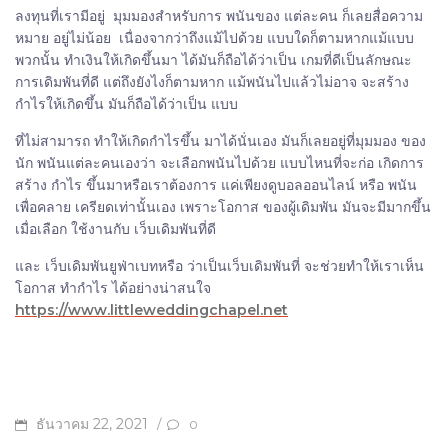
ลงทุนที่เรามีอยู่ มุมมองสำหรับการ พนันของ แต่ละคน ก็เลยสื่อความ
หมาย อยู่ไม่น้อย เนื่องจากว่าถึงแม้ไปด้วย แบบใดก็ตามหากแม้แบบ
พวกนั้น ทำเงินให้เกิดขึ้นมา ได้มันก็ถือได้ว่าเป็น เกมที่ดีเป็นลักษณะ
การเดิมพันที่ดี แต่ถึงยังไงก็ตามหาก แม้พนันไปแล้วไม่อาจ จะสร้าง
กำไรให้เกิดขึ้น มันก็ถือได้ว่าเป็น แบบ
ที่ไม่สามารถ ทำให้เกิดกำไรขึ้น มาได้นั่นเอง มันก็เลยอยู่ที่มุมมอง ของ
นัก พนันแต่ละคนเองว่า จะเลือกพนันไปด้วย แบบไหนที่จะก่อ เกิดการ
สร้าง กำไร ขึ้นมาหรือเราต้องการ แค่เพียงดูบอลออนไลน์ หรือ พนัน
เพื่อคลาย เครียดเท่านั้นเอง เพราะโอกาส ของผู้เดิมพัน มันจะมีมากขึ้น
เมื่อเลือก ใช้งานกับ เว็บเดิมพันที่ดี
และ เว็บเดิมพันยูฟ่าเบทหรือ ว่าเป็นเว็บเดิมพันที่ จะช่วยทำให้เราเห็น
โอกาส ทำกำไร ได้อย่างน่าสนใจ
https://www.littleweddingchapel.net
POSTED
ธันวาคม 22, 2021
/
0