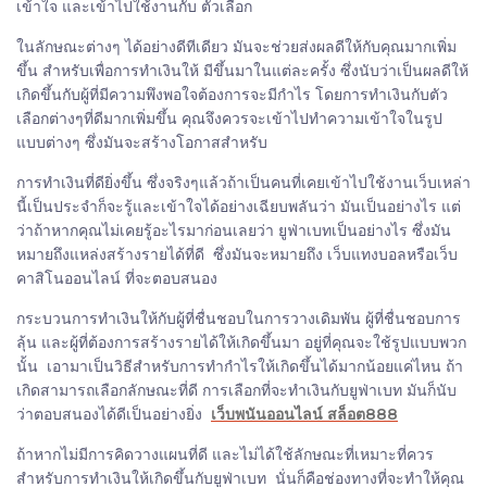
เข้าใจ และเข้าไปใช้งานกับ ตัวเลือก
ในลักษณะต่างๆ ได้อย่างดีทีเดียว มันจะช่วยส่งผลดีให้กับคุณมากเพิ่ม
ขึ้น สำหรับเพื่อการทำเงินให้ มีขึ้นมาในแต่ละครั้ง ซึ่งนับว่าเป็นผลดีให้
เกิดขึ้นกับผู้ที่มีความพึงพอใจต้องการจะมีกำไร โดยการทำเงินกับตัว
เลือกต่างๆที่ดีมากเพิ่มขึ้น คุณจึงควรจะเข้าไปทำความเข้าใจในรูป
แบบต่างๆ ซึ่งมันจะสร้างโอกาสสำหรับ
การทำเงินที่ดียิ่งขึ้น ซึ่งจริงๆแล้วถ้าเป็นคนที่เคยเข้าไปใช้งานเว็บเหล่า
นี้เป็นประจำก็จะรู้และเข้าใจได้อย่างเฉียบพลันว่า มันเป็นอย่างไร แต่
ว่าถ้าหากคุณไม่เคยรู้อะไรมาก่อนเลยว่า ยูฟ่าเบทเป็นอย่างไร ซึ่งมัน
หมายถึงแหล่งสร้างรายได้ที่ดี ซึ่งมันจะหมายถึง เว็บแทงบอลหรือเว็บ
คาสิโนออนไลน์ ที่จะตอบสนอง
กระบวนการทำเงินให้กับผู้ที่ชื่นชอบในการวางเดิมพัน ผู้ที่ชื่นชอบการ
ลุ้น และผู้ที่ต้องการสร้างรายได้ให้เกิดขึ้นมา อยู่ที่คุณจะใช้รูปแบบพวก
นั้น เอามาเป็นวิธีสำหรับการทำกำไรให้เกิดขึ้นได้มากน้อยแค่ไหน ถ้า
เกิดสามารถเลือกลักษณะที่ดี การเลือกที่จะทำเงินกับยูฟ่าเบท มันก็นับ
ว่าตอบสนองได้ดีเป็นอย่างยิ่ง
เว็บพนันออนไลน์ สล็อต888
ถ้าหากไม่มีการคิดวางแผนที่ดี และไม่ได้ใช้ลักษณะที่เหมาะที่ควร
สำหรับการทำเงินให้เกิดขึ้นกับยูฟ่าเบท นั่นก็คือช่องทางที่จะทำให้คุณ