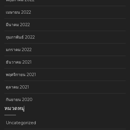
เมษายน 2022
มีนาคม 2022
กุมภาพันธ์ 2022
มกราคม 2022
ธันวาคม 2021
พฤศจิกายน 2021
ตุลาคม 2021
กันยายน 2020
หมวดหมู่
Uncategorized