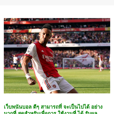
เว็บพนันบอล ดีๆ สามารถที่ จะเป็นไปได้ อย่าง
มากที่ สุดสำหรับเพื่อการ ใช้งานที่ ได้ รับผล