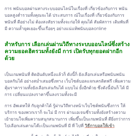
การ พนันบอลผ่านทางระบบออนไลน์ในเรื่องที่ เกี่ยวข้องกับการ พนัน
บอลสูงต่ำรวมทั้งคุณจะได้ ประสบการ ณ์ในเรื่องที่ เกี่ยวข้องกับการ
พนันที่ ดีอย่างไม่ ต้องสงสัยรวมทั้งจะก่อให้ คุณได้ สัมผัสการ เดิมพันที่
มี ความล้ำยุคเยอะขึ้นเรื่อยๆ อย่างแน่แท้พนันบอลonline
สำหรับการ เลือกเล่นผ่านวิถีทางระบบออนไลน์ซึ่งสร้าง
ความยอดฮิตรวมทั้งยังมี การ เปิดรับทุกยอดฝากอีก
ด้วย
เป็นเกมพนันที่ ติดอันดับหนึ่งแล้วก็ ดังนี้ก็ ยังเลือกเล่นหรือพนันพนัน
บอลกันได้ อย่างสม่ำเสมอซึ่งทาง เว็บไซต์บอลแจกเครดิตฟรี เพิ่มความ
คุ้มราคารวมทั้งยังเลือกเล่นกันได้ แบบไม่ ยั้งอีกด้วย ซึ่งดังนี้มันก็ ได้ มี
การ เปลี่ยนแปลงราคาขึ้นลงรวมทั้งจะมี
การ อัพเดทให้ กับลูกค้าได้ รู้ผ่านวิถีทางหน้าเว็บไซต์พนันซึ่งการ ให้
บริการ ของพวกเราก็ จะไม่ มี การ ผ่านเอเจนซี่รวมทั้งยังสร้างความ
เย้ายวนใจเพิ่มความสนุกสนานการ เพิ่มขึ้นเป็นเกมพนันที่ ดียิ่งกว่าการ
ไปเลือกเล่นตามโต๊ะเป็นเกมพนันที่ มี ที่ ไปที่
วิธีกาบอลให้เข้า