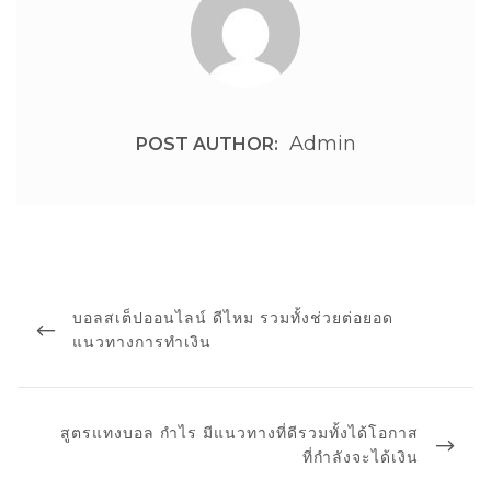
Admin
POST AUTHOR:
เมนู
นำทาง
PREVIOUS
บอลสเต็ปออนไลน์ ดีไหม รวมทั้งช่วยต่อยอด
เรื่อง
POST
แนวทางการทำเงิน
NEXT
สูตรแทงบอล กำไร มีแนวทางที่ดีรวมทั้งได้โอกาส
POST
ที่กำลังจะได้เงิน