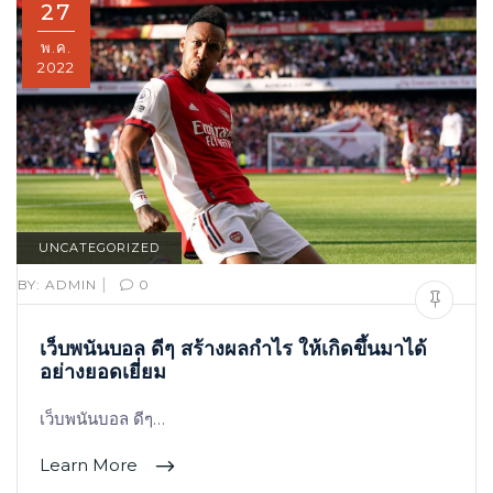
27
พ.ค.
2022
UNCATEGORIZED
|
BY:
ADMIN
0
เว็บพนันบอล ดีๆ สร้างผลกำไร ให้เกิดขึ้นมาได้
อย่างยอดเยี่ยม
เว็บพนันบอล ดีๆ…
Learn More