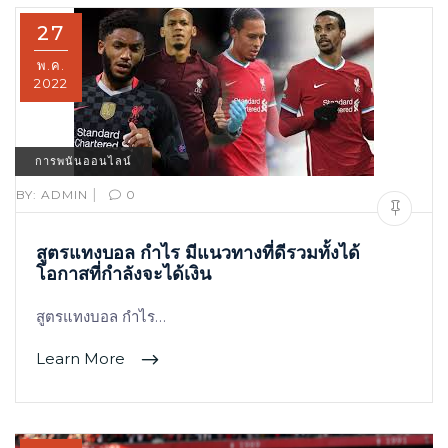
27
พ.ค.
2022
การพนันออนไลน์
|
BY:
ADMIN
0
สูตรแทงบอล กำไร มีแนวทางที่ดีรวมทั้งได้
โอกาสที่กำลังจะได้เงิน
สูตรแทงบอล กำไร…
Learn More