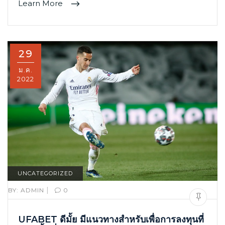
Learn More
29
ม.ค.
2022
UNCATEGORIZED
|
BY:
ADMIN
0
UFABET ดีมั้ย มีแนวทางสำหรับเพื่อการลงทุนที่