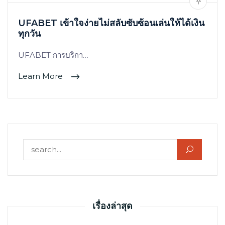
UFABET เข้าใจง่ายไม่สลับซับซ้อนเล่นให้ได้เงิน
ทุกวัน
UFABET การบริกา…
Learn More
ค้นหาสำหรับ:
เรื่องล่าสุด