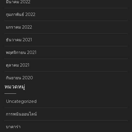
มีนาคม 2022
กุมภาพันธ์ 2022
มกราคม 2022
ธันวาคม 2021
พฤศจิกายน 2021
ตุลาคม 2021
กันยายน 2020
หมวดหมู่
Uncategorized
การพนันออนไลน์
บาคาร่า