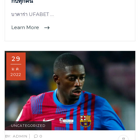
กับทุกคน
บาคาร่า UFABET …
Learn More
29
ม.ค.
2022
UNCATEGORIZED
|
BY:
ADMIN
0