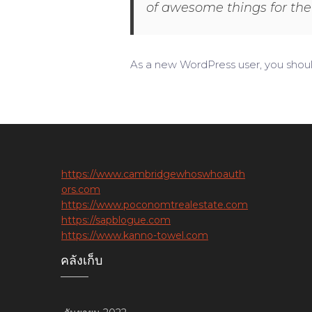
of awesome things for t
As a new WordPress user, you shou
https://www.cambridgewhoswhoauth
ors.com
https://www.poconomtrealestate.com
https://sapblogue.com
https://www.kanno-towel.com
คลังเก็บ