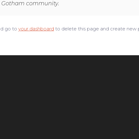
he Gotham community.
ld go to
your dashboard
to delete this page and create new p